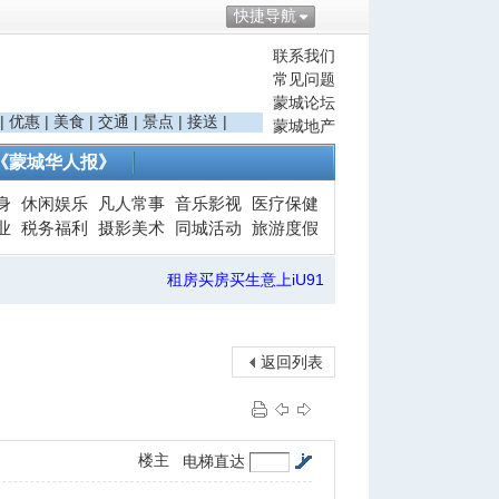
快捷导航
联系我们
常见问题
蒙城论坛
|
优惠
|
美食
|
交通
|
景点
|
接送
|
蒙城地产
《蒙城华人报》
身
休闲娱乐
凡人常事
音乐影视
医疗保健
业
税务福利
摄影美术
同城活动
旅游度假
租房买房买生意上iU91
返回列表
楼主
电梯直达