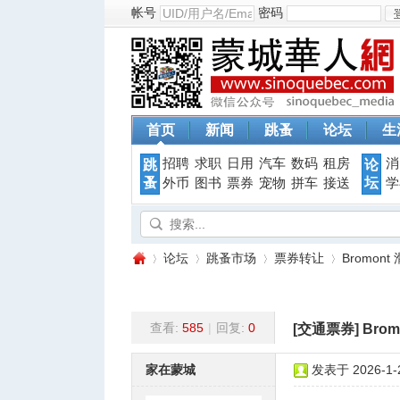
帐号
密码
首页
新闻
跳蚤
论坛
生
招聘
求职
日用
汽车
数码
租房
消
跳
论
蚤
坛
外币
图书
票券
宠物
拼车
接送
学
论坛
跳蚤市场
票券转让
Bromon
查看:
585
|
回复:
0
[交通票券]
Bro
蒙
»
›
›
›
家在蒙城
发表于 2026-1-2