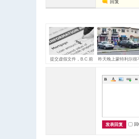
回复
人
提交虚假文件，B.C.前
昨天晚上蒙特利尔很
按揭经纪被罚款3万元
太平
网
回
发表回复