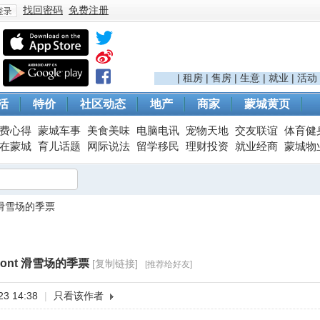
找回密码
免费注册
登
|
租房
|
售房
|
生意
|
就业
|
活动
活
特价
社区动态
地产
商家
蒙城黄页
费心得
蒙城车事
美食美味
电脑电讯
宠物天地
交友联谊
体育健
在蒙城
育儿话题
网际说法
留学移民
理财投资
就业经商
蒙城物
t 滑雪场的季票
录
mont 滑雪场的季票
[复制链接]
[推荐给好友]
3 14:38
|
只看该作者