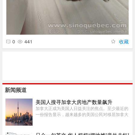
0
441
收藏
新闻频道
美国人搜寻加拿大房地产数量飙升
加拿大正成为美国人日益关注的焦点。至少最近的
一份报告显示，越来越多的美国公民对移居加拿大
表现出浓厚的兴趣。王室地产公司（Royal
LePage）今年发布了一项基于美国用户对其网站
访问量的研究，发现美国用户对加拿 ...
只会一句英文 华人奶奶“摆地摊”意外走红!