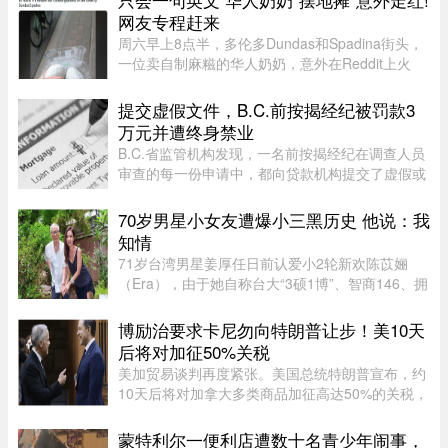
网友专程赶来
周六早上8点半，多伦多Dundas和Spadina街头，
一位卖自制麻糍的华人奶奶，意外在Reddit上火
了。没有招牌，没有精致包装，也没有网红营销，
就是几个装在塑料盒里的麻糍，5加元一盒。没想
提交虚假文件，B.C.前按揭经纪被罚款3
到，一名网友随手发出的帖子， ...
万元并遭终身禁业
B.C.省监管机构发现，一名前按揭经纪在调查人员
审查的每一份申请中，都向贷款机构提交了虚假或
具有误导性的信息，因此被终身禁止重返该行业。
70岁男星小女友遭爆小三黑历史 他说：我
知情
71岁台湾男星姜厚任日前认爱小2轮新欢陈苡㛤
（Era），由于她自称台大“3硕1博”、智商146、拥
5家公司，曾在美国高科技产业工作18年，且具通
灵异能，3岁就认出姜厚任，时隔39年“重逢”，彼
博励治要求卡尼勿向特朗普让步！美10天
此有七世情缘，离奇的相恋 ...
后将对加征50%关税
美加贸易谈判再度紧张。美国总统特朗普宣布，约
10天后将对加拿大多类商品加征高达50%的关税，
引发加拿大各界强烈关注。保守党领袖博励治
（Pierre Poilievre）近日专门致信总理卡尼（Mark
蒙特利尔一便利店遭数十名青少年闹事，