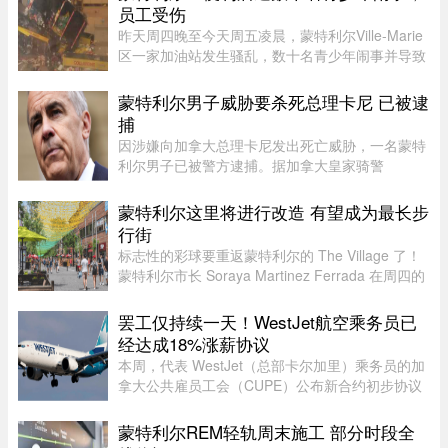
Carney），直指渥太华在过去 ...
员工受伤
昨天周四晚至今天周五凌晨，蒙特利尔Ville-Marie
区一家加油站发生骚乱，数十名青少年闹事并导致
一名员工受伤。当晚也是La Ronde举办的“魁北克
国际烟花节”（International des feux Loto-
蒙特利尔男子威胁要杀死总理卡尼 已被逮
Québec）本季最后一场活动 ...
捕
因涉嫌向加拿大总理卡尼发出死亡威胁，一名蒙特
利尔男子已被警方逮捕。据加拿大皇家骑警
（RCMP）通报，现年 51 岁的 Marc Porlier 于 8
月 8 日在蒙特利尔法院出庭。根据《刑法》第
蒙特利尔这里将进行改造 有望成为最长步
264.1 条，他被指控犯有威胁造成 ...
行街
标志性的彩球要重返蒙特利尔的 The Village 了！
蒙特利尔市长 Soraya Martinez Ferrada 在周四的
新闻发布会上表示，悬挂在 Sainte-Catherine
Street East 上空的这些色彩斑斓的小球早已成为该
罢工仅持续一天！WestJet航空乘务员已
街区乃至这座城市的象征 ...
经达成18%涨薪协议
本周，代表 WestJet（总部卡尔加里）乘务员的加
拿大公共雇员工会（CUPE）公布新合约初步协议
内容：未来三年工资总涨幅超过 18%；新增"值勤
时段津贴"，地面工作也获补偿；休息时间增加；
蒙特利尔REM轻轨周末施工 部分时段全
餐食和制服津贴上调；其他一系 ...