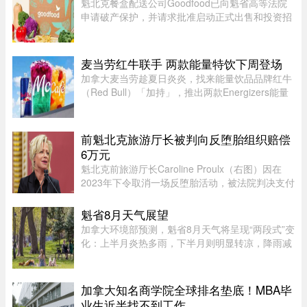
魁北克餐盒配送公司Goodfood已向魁省高等法院
申请破产保护，并请求批准启动正式出售和投资招
募程序。公司昨天周二根据联邦《公司债权人安排
法》（CCAA）提交申请，同时要求任命Raymond
Chabot Inc.担任监督机构。此 ...
麦当劳红牛联手 两款能量特饮下周登场
加拿大麦当劳趁夏日炎炎，找来能量饮品品牌红牛
（Red Bull）「加持」，推出两款Energizers能量
特饮——红牛Dragonberry Energizer及红牛
Tropicberry Energizer。Dragonberry Energizer以
红牛能量饮品配搭蓝树莓（blu ...
前魁北克旅游厅长被判向反堕胎组织赔偿
6万元
魁北克前旅游厅长Caroline Proulx（右图）因在
2023年下令取消一场反堕胎活动，被法院判决支付
6万元赔偿金。负责审理此案的法官认定，
Caroline Proulx“滥用了自己的权力”，其行为缺乏
魁省8月天气展望
合理依据。 ...
加拿大环境部预测，魁省8月天气将呈现“两段式”变
化：上半月炎热多雨，下半月则明显转凉，降雨减
少。8月初，魁省多个地区已迎来较多降雨。未来
第一周，中部和东部地区气温预计将高于正常水
平，而南部地区气温则略低 ...
加拿大知名商学院全球排名垫底！MBA毕
业生近半找不到工作