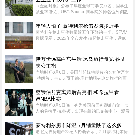
《金融时报》公布了年度全球商学院排名，因学生
就业率堪忧，UBC Sauder 商学院的排名位列倒数
第二。一项针对近期 MBA 毕业生的调查显示，仅
有 53% 的人表示毕业三个月内找到工作。图片：
年轻人怕了 蒙特利尔枪击案减少近半
RICHARD LAM /PNG在今年的 MB ...
蒙特利尔枪击事件数量近五年下降约一半。SPVM
数据显示，2025年全市发生76起枪击事件，远低
于2021年暴力枪案高峰期的145起。专家认为，社
会恢复稳定、警方打击帮派行动，以及青少年意识
到持枪犯罪可能面临严厉刑罚， ...
伊万卡远离白宫生活 冰岛旅行曝光 被丈
夫公主抱
当地时间8月6日，美国前总统特朗普的长女伊万卡
·特朗普，与丈夫贾里德·库什纳现身冰岛旅行的画
面引发关注。照片中，两人在当地度假期间互动亲
密，伊万卡被贾里德来了一个“公主抱”，两个人就
蔡崇信前妻离婚后首亮相 和希拉里看
宛若刚刚订婚一般。现 ...
WNBA比赛
当地时间8月3日晚，身为美国前国务卿兼前第一夫
人的希拉里·克林顿，出现在纽约巴克莱中心，观看
一场WNBA的比赛，纽约自由队迎战西雅图风暴
队。主场作战的纽约自由队最终以 95-83 获胜，位
蒙特利尔房市降温 7月销量跌了这么多
列总积分榜第七位，而风暴 ...
魁北克省房地产经纪人协会表示，7 月蒙特利尔房