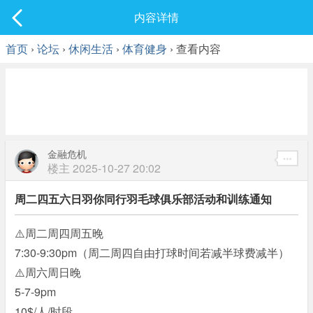
社区
内容详情
最新发表
首页
›
论坛
›
休闲生活
›
体育健身
› 查看内容
金融危机
楼主
2025-10-27 20:02
周二四五六日羽你同行羽毛球俱乐部活动和训练通知
⚠️周二周四周五晚
7:30-9:30pm（周二周四自由打球时间若减半球费减半）
⚠️周六周日晚
5-7-9pm
10$/人/时段