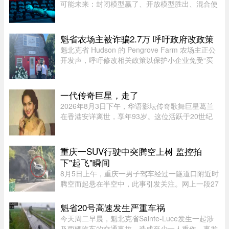
可能未来：封闭模型赢了、开放模型胜出、混合使
用。而有一家公司，不管未来是这三种情境的哪一
种，都不会输，就是辉达（Nvidia）。大摩本周发
布的分析研究，指出AI市场 ...
魁省农场主被诈骗2.7万 呼吁政府改政策
魁北克省 Hudson 的 Pengrove Farm 农场主正公
开发声，呼吁修改相关政策以保护小企业免受“买
家诈骗”，他们因一家诈骗性质的餐饮公司而损失
了价值 2.7 万元的货品。今年 4 月，由 Alana
Cosgrove 和 Matt Penney 夫 ...
一代传奇巨星，走了
2026年8月3日下午，华语影坛传奇歌舞巨星葛兰
在香港安详离世，享年93岁。这位活跃于20世纪
50至60年代的“千面女郎”，以集唱歌、演戏和舞蹈
于一身的全能才华闻名，曾主演多部经典华语歌舞
片。她的离去，带走了一个流 ...
重庆一SUV行驶中突腾空上树 监控拍
下"起飞"瞬间
8月5日上午，重庆一男子驾车经过一隧道口附近时
腾空而起悬在半空中，此事引发关注。网上一段27
秒行车记录仪显示，一辆白色SUV行驶在中间车
道，其前方右边是一处转弯，前端左侧是一个隧道
魁省20号高速发生严重车祸
口，当车驶至该隧道口附近时 ...
今天周二早晨，魁北克省Sainte-Luce发生一起涉
及两辆汽车的交通事故，造成至少一人重伤。事发