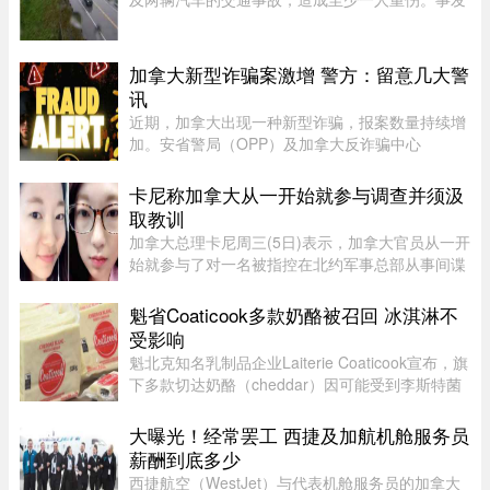
地点位于Rimouski以北几公里处。事故发生在上午
7时45分左右，地点为20号高速公路第635公里
处。目前事故具体原因尚未公布 ...
加拿大新型诈骗案激增 警方：留意几大警
讯
近期，加拿大出现一种新型诈骗，报案数量持续增
加。安省警局（OPP）及加拿大反诈骗中心
（Canadian Anti-Fraud Centre）等多个执法及政
府机构，已针对这类手法日益复杂的骗局发出警
卡尼称加拿大从一开始就参与调查并须汲
告。加拿大四大电信公司——罗渣士 ...
取教训
加拿大总理卡尼周三(5日)表示，加拿大官员从一开
始就参与了对一名被指控在北约军事总部从事间谍
活动的实习生的调查。据加拿大广播公司(CBC)报
道，卡尼表示加拿大应该从这类事件中汲取教训，
魁省Coaticook多款奶酪被召回 冰淇淋不
但并未明确表示加拿大正在 ...
受影响
魁北克知名乳制品企业Laiterie Coaticook宣布，旗
下多款切达奶酪（cheddar）因可能受到李斯特菌
污染而被召回。公司表示，问题可能仅限于一个生
产批次，初步判断为交叉污染导致。召回涉及多种
大曝光！经常罢工 西捷及加航机舱服务员
规格的温和切达奶酪，包 ...
薪酬到底多少
西捷航空（WestJet）与代表机舱服务员的加拿大