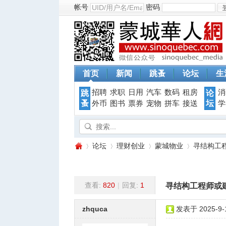
帐号
密码
首页
新闻
跳蚤
论坛
生
招聘
求职
日用
汽车
数码
租房
消
跳
论
蚤
坛
外币
图书
票券
宠物
拼车
接送
学
论坛
理财创业
蒙城物业
寻结构工
查看:
820
|
回复:
1
寻结构工程师或
蒙
»
›
›
›
zhquca
发表于 2025-9-1