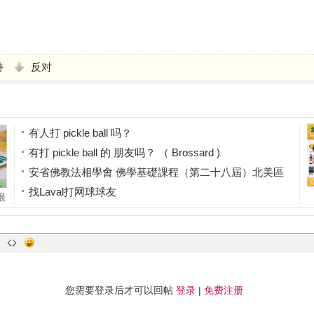
持
反对
有人打 pickle ball 吗？
有打 pickle ball 的 朋友吗？ （ Brossard )
安省佛教法相學會 佛學基礎課程（第二十八屆）北美區
找Laval打网球球友
很
找住西岛的网球球友
了
您需要登录后才可以回帖
登录
|
免费注册