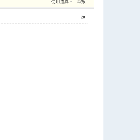
使用道具
举报
2#