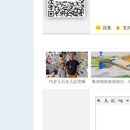
回复
支
75岁王石女儿近照曝
离岸税收政策刚出，
光，小姑娘笑容灿烂
多有钱人就开始离婚