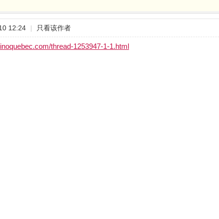
0 12:24
|
只看该作者
sinoquebec.com/thread-1253947-1-1.html