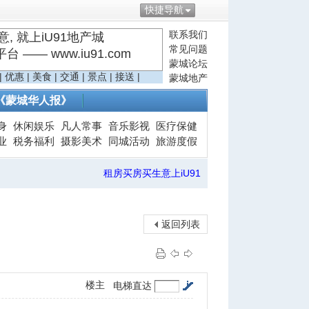
快捷导航
联系我们
, 就上iU91地产城
常见问题
—— www.iu91.com
蒙城论坛
|
优惠
|
美食
|
交通
|
景点
|
接送
|
蒙城地产
《蒙城华人报》
身
休闲娱乐
凡人常事
音乐影视
医疗保健
业
税务福利
摄影美术
同城活动
旅游度假
租房买房买生意上iU91
返回列表
楼主
电梯直达