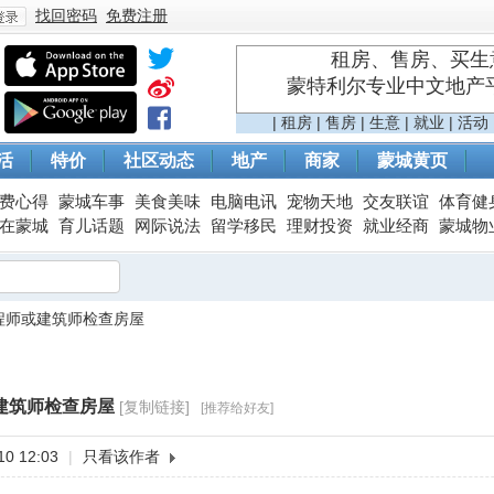
找回密码
免费注册
租房、售房、买生意
蒙特利尔专业中文地产平台 
登
|
租房
|
售房
|
生意
|
就业
|
活动
活
特价
社区动态
地产
商家
蒙城黄页
费心得
蒙城车事
美食美味
电脑电讯
宠物天地
交友联谊
体育健
在蒙城
育儿话题
网际说法
留学移民
理财投资
就业经商
蒙城物
程师或建筑师检查房屋
录
建筑师检查房屋
[复制链接]
[推荐给好友]
0 12:03
|
只看该作者