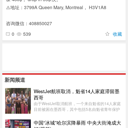
⚠️地址：3799A Queen Mary, Montreal， H3V1A8
咨询微信：408850027
0
539
收藏
新闻频道
WestJet航班取消，魁省14人家庭滞留墨
西哥
由于WestJet取消航班，一个来自魁省的14人家庭
目前被困在墨西哥，其中包括5名由魁省青年保护
局（DPJ）安置照顾的女孩。52岁的寄养家庭母亲
Josée Pelletier表示，一家人原定周一返程，却在
中国“冰城”哈尔滨降暴雨 中央大街淹成大
起飞前数小时收到航班取消 ...