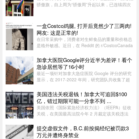
骄傲旗，自上周为“骄傲周”升起以来，已连续四次
遭到人为破坏。彩虹旗于7月27日首次悬挂，随后
接连被毁、被扯下焚烧，市政府数次重新安装，8
月5日还加装了监控摄像头 ...
一盒Costco鸡腿, 打开后竟然少了三两肉!
网友: 这是正常的!
在日常采购中，消费者对生鲜食品的重量和价格总
是格外敏感。近日，在 Reddit 的 r/CostcoCanada
板块上，一位网友分享了自己的购物疑惑：在
Costco 购买的 Kirkland 无骨鸡腿肉，去掉包装后
加拿大医院Google评分近半为差评！看个
称重，竟然比标签上的重量 ...
急诊居然等了16小时
最近一项针对加拿大急症医院 Google 评分的研究
显示，在 2017-2022 年间，研究团队共收集了超
5.3 万条 Google 评论，随机抽取了 1,000 条进行
深入分析。数据显示，47.9% 的评论为负面，远高
美国违法关税退钱！加拿大可追回$100
于正面（32.3%）和中立（ ...
亿，错过期限可能一分拿不到 ...
美国依照《国际紧急经济权力法》（IEEPA）征收
关税，在美国最高法院今年 2 月裁定该关税违法
前，已获得超过 1600 亿元的总收入。近期全球多
种关税（包括 Section 122、301 和 338 条款）纷
提交虚假文件，B.C.前按揭经纪被罚款3
纷出台，令退款进展变得容 ...
万元并遭终身禁业