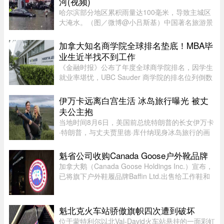
河(视频)
哈尔滨部分地区累积雨量达100毫米，导致主城区
大淹水。（图／微博@小吕斯基）中国著名旅游景
点哈尔滨，4日中午突然降下暴雨。部分地区累积
雨量达100毫米，导致主城区大淹水。游客最爱逛
加拿大知名商学院全球排名垫底！MBA毕
的中央大街，也积水严重。民众 ...
业生近半找不到工作
《金融时报》公布了年度全球商学院排名，因学生
就业率堪忧，UBC Sauder 商学院的排名位列倒数
第二。一项针对近期 MBA 毕业生的调查显示，仅
有 53% 的人表示毕业三个月内找到工作。图片：
伊万卡远离白宫生活 冰岛旅行曝光 被丈
RICHARD LAM /PNG在今年的 MB ...
夫公主抱
当地时间8月6日，美国前总统特朗普的长女伊万卡
·特朗普，与丈夫贾里德·库什纳现身冰岛旅行的画
面引发关注。照片中，两人在当地度假期间互动亲
密，伊万卡被贾里德来了一个“公主抱”，两个人就
魁省公司收购Canada Goose户外靴品牌
宛若刚刚订婚一般。现 ...
加拿大鹅（Canada Goose Holdings Inc.）宣布，
已将旗下户外鞋履品牌Baffin Ltd.出售给工作鞋和
军用鞋制造商L.P. Royer Inc.。加拿大鹅没有透露
此次交易的金额和具体条款，但表示，出售Baffin
旨在简化运营模式，将更 ...
魁北克火车站骄傲旗帜四次遭到破坏
位于蒙特利尔以北Val-David火车站悬挂的一面彩虹