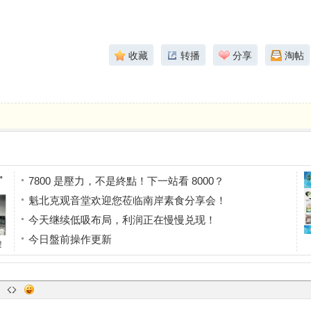
收藏
转播
分享
淘帖
7800 是壓力，不是終點！下一站看 8000？
魁北克观音堂欢迎您莅临南岸素食分享会！
今天继续低吸布局，利润正在慢慢兑现！
今日盤前操作更新
！
酒肉朋友
样