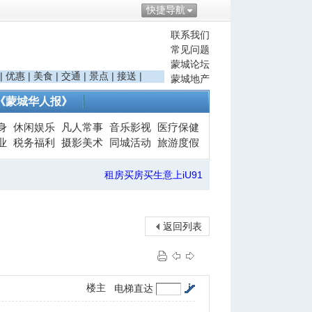
快捷导航
联系我们
常见问题
蒙城论坛
|
优惠
|
美食
|
交通
|
景点
|
接送
|
蒙城地产
《蒙城华人报》
身
休闲娱乐
凡人常事
音乐影视
医疗保健
业
税务福利
摄影美术
同城活动
旅游度假
租房买房买生意上iU91
返回列表
楼主
电梯直达