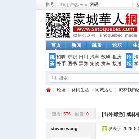
帐号
密码
首页
新闻
跳蚤
论坛
生
招聘
求职
日用
汽车
数码
租房
消
跳
论
蚤
坛
外币
图书
票券
宠物
拼车
接送
学
论坛
休闲生活
同城活动
威林顿街
查看:
576
|
回复:
0
[出外郊游]
威林
蒙
»
›
›
›
steven wang
发表于 2025-8-2