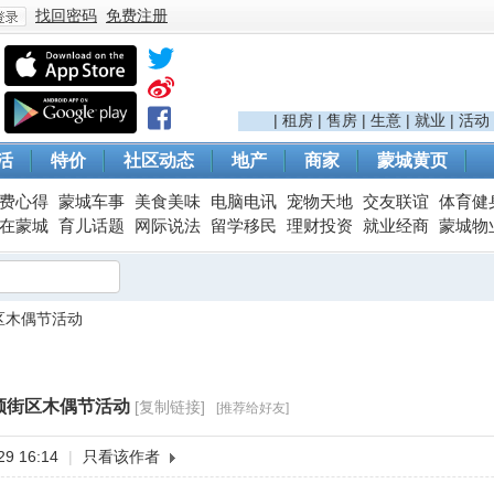
找回密码
免费注册
登
|
租房
|
售房
|
生意
|
就业
|
活动
活
特价
社区动态
地产
商家
蒙城黄页
费心得
蒙城车事
美食美味
电脑电讯
宠物天地
交友联谊
体育健
在蒙城
育儿话题
网际说法
留学移民
理财投资
就业经商
蒙城物
区木偶节活动
录
顿街区木偶节活动
[复制链接]
[推荐给好友]
9 16:14
|
只看该作者