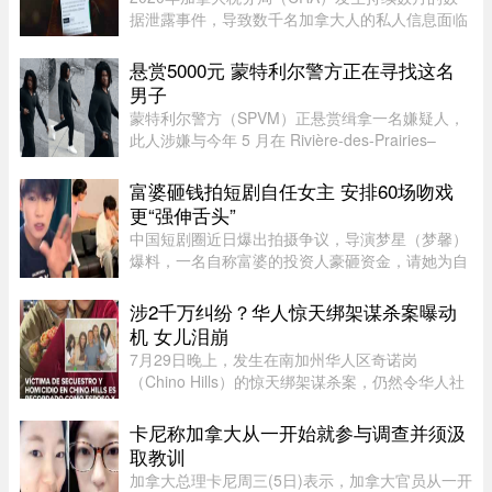
据泄露事件，导致数千名加拿大人的私人信息面临
被黑客窃取的风险。如今，符合条件的加拿大人已
经可以申请赔偿。 ...
悬赏5000元 蒙特利尔警方正在寻找这名
男子
蒙特利尔警方（SPVM）正悬赏缉拿一名嫌疑人，
此人涉嫌与今年 5 月在 Rivière-des-Prairies–
Pointe-aux-Trembles 区发生的一起谋杀未遂案有
关。警方呼吁公众协助确认嫌犯身份。据描述，嫌
富婆砸钱拍短剧自任女主 安排60场吻戏
犯为一名黑人男性，身高在 ...
更“强伸舌头”
中国短剧圈近日爆出拍摄争议，导演梦星（梦馨）
爆料，一名自称富婆的投资人豪砸资金，请她为自
己量身打造一部50多集短剧，不仅富婆亲自担任女
主角，并亲选男主角演员，还要求剧中安排60多场
涉2千万纠纷？华人惊天绑架谋杀案曝动
吻戏。男主角演员钟宇飞近 ...
机 女儿泪崩
7月29日晚上，发生在南加州华人区奇诺岗
（Chino Hills）的惊天绑架谋杀案，仍然令华人社
区处于惶恐之中，随着越来越多认识当事人的人士
爆料，这起案件的动机似乎正在明朗。根据最新消
卡尼称加拿大从一开始就参与调查并须汲
息显示，凶手博正峰（Zhengfeng ...
取教训
加拿大总理卡尼周三(5日)表示，加拿大官员从一开