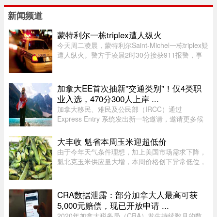
新闻频道
蒙特利尔一栋triplex遭人纵火
今天周二凌晨，蒙特利尔Saint-Michel一栋triplex疑
遭人纵火。警方于凌晨2时30分接获911报警，事
发地点位于10e Avenue与Legendre街交界处。消
防员赶到时，火势已自行熄灭。警方表示，现场发
现了助燃物，初步调查显示 ...
加拿大EE首次抽新"交通类别"！仅4类职
业入选，470分300人上岸 ...
加拿大移民、难民及公民部（IRCC）通过
Express Entry 系统发出新一轮邀请，邀请更多候
选人申请永久居民。图片来源：Pexels，作者：
Andre Furtado在本次抽选中，移民部针对全新的
大丰收 魁省本周玉米迎超低价
交通类别（Transport category）发出 ...
由于今年天气条件理想，加上美国市场需求下降，
魁北克玉米供应量大增，本周价格创下异常低位，
让期待已久的消费者大饱口福。位于Montérégie地
区Saint-Paul-d’Abbotsford的Jardins Damaco负责
人David Côté表示， ...
CRA数据泄露：部分加拿大人最高可获
5,000元赔偿，现已开放申请 ...
2020年加拿大税务局（CRA）发生持续数月的数