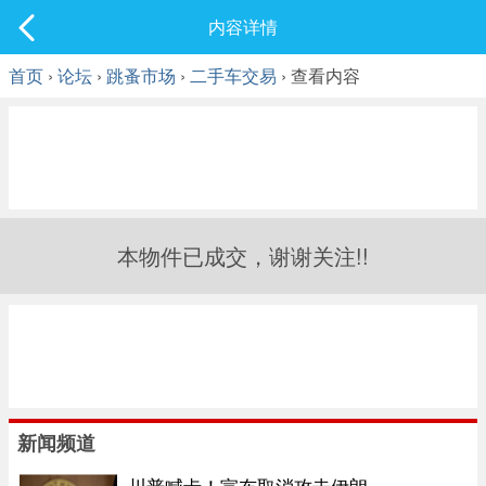
社区
内容详情
最新发表
首页
›
论坛
›
跳蚤市场
›
二手车交易
› 查看内容
本物件已成交，谢谢关注!!
新闻频道
川普喊卡！宣布取消攻击伊朗