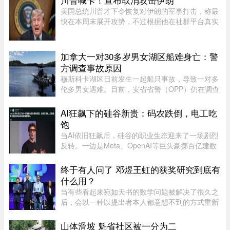
美国总统川普才下令恢复对伊朗的军事打击，称最
快在本周末展开攻势，不过根据他在社群平台真实
社群的最新发文，他宣布已经同意取消这次攻击。
川普表示，美国已做好万全准备，随时可对伊朗伊
斯兰共和国发动军事打击， ...
加拿大一对30多岁男女湖区船难身亡：警
方调查事故原因
穆斯科卡湖区日前发生一起船只事故，导致一对多
伦多男女遇难。目前，安省省警（OPP）仍在调查
事故原因。警方表示，遇难者是一名 30 岁女性和
一名 32 岁男性，均为多伦多居民。安省省警指
AI狂飙下的硅谷新贵：码农跌倒，电工吃
出，出事时船上只有他们两人 ...
饱
当AI依旧狂飙后，硅谷的职业生态迎来了一场剧烈
反转。一边是Meta、OpenAI等巨头豪掷百亿建数
据中心，开出百万年薪疯抢电工，甚至自办技校批
量培养技工；一边是大厂白领接连发起抗议，担忧
终于有人问了 邓煜王虹的获奖研究到底有
AI迭代吞噬自身岗位。曾经站 ...
什么用？
当有些看起来宛如天书的数学问题被解决了很久之
后，会以一种以提出者本人都意想不到的方式重新
出现。中国数学家获得菲尔兹奖的新闻刷屏了。在
热闹的祝贺声中，也会有人好奇：邓煜研究的狭义
山体滑坡 魁省社区被一分为二