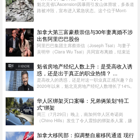
希尔伯特第六问题和王虹研 ...
魁北克省L’Ascension因暴雨引发山体滑坡，多条道
路被冲毁，宣布进入紧急状态。这个位于Mont-
Tremblant以北、约900人居住的小镇，部分主街被
洪水冲断，整个社区几乎被“一分为二”。周日晚上
至周一下午，降雨量超过1 ...
加拿大第三富豪蔡崇信与30年妻离婚不涉
出售阿里巴巴股份
阿里巴巴集团主席蔡崇信（Joseph Tsai）与妻子
吴明华（Clara Wu Tsai）共同宣布离婚，结束近
30年的婚姻。两人发声明指，这是在相互尊重的前
提下共同做出的决定。目前没有出售任何阿里巴巴
魁省房地产经纪人数上升：是受高收入诱
股份的计划，蔡崇信担任阿里 ...
惑，还是出于真正的职业热情？ ...
是高收入的诱惑，还是对这一职业真正感兴趣？自
2020年以来，魁北克房地产经纪人数增长了14%。
随着房价大幅上涨，不少人选择转行进入这个被视
为可能带来经济成功的行业。 ...
华人区绑架灭口案曝：兄弟俩策划“特工
式”绑架
周三（7月29日）晚上，南加州华人区奇诺岗
（Chino Hills）发生了令人震惊的绑架杀人案，嫌
犯眼见绑架事件败露，当着警察的面枪杀了受害
者，此种暴行震惊了全美。周五（7月31日），圣
加拿大移民部：拟调整自雇移民通道 现行
贝纳迪诺县（San Bernardino Coun ...