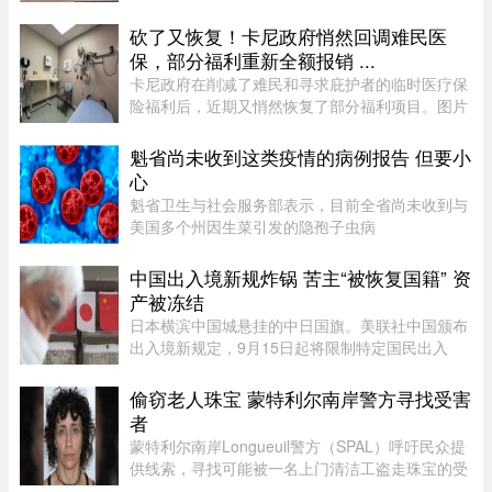
会主席、Saint-Jacques区议员Claude Pinard表
示：“我们正在把承诺变成行动 ...
砍了又恢复！卡尼政府悄然回调难民医
保，部分福利重新全额报销 ...
卡尼政府在削减了难民和寻求庇护者的临时医疗保
险福利后，近期又悄然恢复了部分福利项目。图片
来源：51.CA 资料图片今年早些时候，渥太华按照
预算承诺削减资金，调整了为已安置的难民和等待
魁省尚未收到这类疫情的病例报告 但要小
获得省或地区医保的庇护申 ...
心
魁省卫生与社会服务部表示，目前全省尚未收到与
美国多个州因生菜引发的隐孢子虫病
（Cyclosporiasis，环孢子虫病）疫情相关的病例
报告。这种由寄生虫引起的感染主要通过受污染的
中国出入境新规炸锅 苦主“被恢复国籍” 资
食物或水传播，会导致水样腹泻、胃痉挛 ...
产被冻结
日本横滨中国城悬挂的中日国旗。美联社中国颁布
出入境新规定，9月15日起将限制特定国民出入
境，借此维护国家主权与安全，不料还没上路就有
苦主现身说法，从日本回国竟被无来由限制“10年
偷窃老人珠宝 蒙特利尔南岸警方寻找受害
内不得出境”，多年来在日累 ...
者
蒙特利尔南岸Longueuil警方（SPAL）呼吁民众提
供线索，寻找可能被一名上门清洁工盗走珠宝的受
害者。警方表示，嫌疑人涉嫌主要针对老年居民下