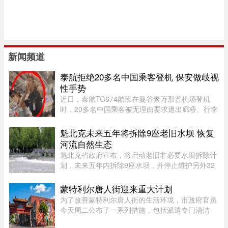
新闻频道
泰航拒绝20多名中国乘客登机 保安做歧视
性手势
近日，泰航TG674航班在曼谷素万那普机场登机
时，20多名中国乘客被无理由要求退出廊桥、行李
被强行卸下，航司未给出任何书面说明，航班却正
常起飞，现场还发生了安保人员做出歧视性“拉眼
魁北克未来五年将拆除9座老旧水坝 恢复
角”手势的争议。截至目前， ...
河流自然生态
魁北克省政府宣布，将启动老旧非必要水坝拆除计
划，未来五年内拆除9座水坝，并停止维护另外32
座水坝，让其自然老化退役，以恢复河流自然生态
系统。这标志着魁北克正式加入国际上日益兴起的
蒙特利尔唐人街迎来重大计划
拆坝潮流。 ...
为了改善蒙特利尔唐人街的生活环境，市政府官员
今天周二公布了一系列措施，包括派遣专门清洁
队，以及成立当地社区联盟。蒙特利尔市执行委员