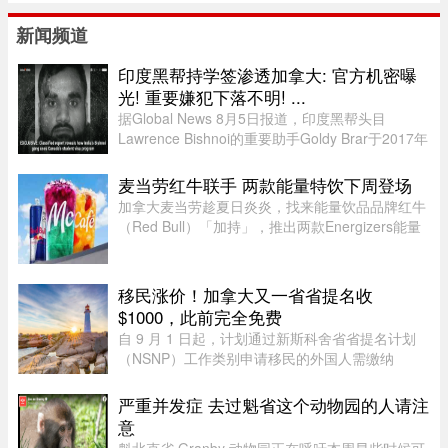
新闻频道
印度黑帮持学签渗透加拿大: 官方机密曝
光! 重要嫌犯下落不明! ...
据Global News 8月5日报道，印度黑帮头目
Lawrence Bishnoi的重要助手Goldy Brar于2017年
来到加拿大，表面上是前往BC省Kamloops的
Thompson Rivers University就读。但记录显示，
麦当劳红牛联手 两款能量特饮下周登场
目前“无法确认”他是否真的上过课。实 ...
加拿大麦当劳趁夏日炎炎，找来能量饮品品牌红牛
（Red Bull）「加持」，推出两款Energizers能量
特饮——红牛Dragonberry Energizer及红牛
Tropicberry Energizer。Dragonberry Energizer以
红牛能量饮品配搭蓝树莓（blu ...
移民涨价！加拿大又一省省提名收
$1000，此前完全免费
自 9 月 1 日起，计划通过新斯科舍省省提名计划
（NSNP）工作类别申请移民的外国人需缴纳
$1,000 申请费。省政府还将对其创业类别收取
$2,000 的申请费，同样从 9 月 1 日起实施。新斯
严重并发症 去过魁省这个动物园的人请注
科舍省政府于 2026 年 8 月 6 日 ...
意