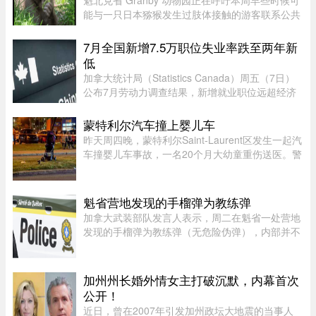
魁北克省 Granby 动物园正在呼吁本周早些时候可
能与一只日本猕猴发生过肢体接触的游客联系公共
卫生部门。此前，一名游客在该动物园被猕猴抓
伤。猕猴可能会携带 B 型疱疹病毒（Herpes B
7月全国新增7.5万职位失业率跌至两年新
virus）。这种病毒在人体内极 ...
低
加拿大统计局（Statistics Canada）周五（7日）
公布7月劳动力调查结果，新增就业职位远超经济
师预期，失业率亦跌至两年来最低水平。统计局数
据显示，7月新增职位达75,000个，远高于路透社
蒙特利尔汽车撞上婴儿车
（Reuters）经济师预测的15, ...
昨天周四晚，蒙特利尔Saint-Laurent区发生一起汽
车撞婴儿车事故，一名20个月大幼童重伤送医。警
方表示，晚上7时45分左右，接获多宗911报警，
称Montpellier Boulevard与Muir Street路口附近一
辆汽车撞上一辆婴儿车。 ...
魁省营地发现的手榴弹为教练弹
加拿大武装部队发言人表示，周二在魁省一处营地
发现的手榴弹为教练弹（无危险伪弹），内部并不
含有炸药。Abygail Bourgault-Lévesque 表示，在
专家团队确认该手榴弹对公众不构成危险后，已将
其运往 Valcartier 军事 ...
加州州长婚外情女主打破沉默，内幕首次
公开！
近日，曾在2007年引发加州政坛大地震的当事人