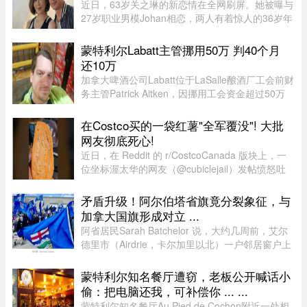
近日，63岁关之琳的新恋情在全网刷屏。她被曝与
27岁职业男模Johan相恋，两人有着惊人的36岁年
龄差。最有话题度的是，男方经纪人大方出面承
认，作为当事人的关之琳却始终保持沉默，既不承
蒙特利尔Labatt主管挪用50万 判40个月
认也不否认，这份淡定态度， ...
还10万
加拿大啤酒公司Labatt位于LaSalle酿酒厂工会前财
务主管Patrick Aitken，因挪用工会资金超过50万
元，被蒙特利尔法院判处40个月（约3年4个月）监
禁，并被勒令向工会赔偿10万元。Aitken在Labatt
在Costco买的一袋红薯"全军覆没"! 大批
工作15年，并于2020年担 ...
网友彻底死心!
近日，在 Reddit 的 r/CostcoCanada 版块上，一
位坐标渥太华的网友（@cubiclejail）发帖愤怒吐
槽了自己在 Costco 购买的一袋红薯，迅速引发了
数百位加拿大网友的激烈共鸣与讨论。这原本只是
矛盾升级！阿尔伯塔省旗竟分裂象征，与
一句日常的抱怨，却意外演 ...
加拿大国旗形成对立 ...
阿省居民Sarah Batchelor 说，大约几周前，艾尔
德里市（Airdrie，卡尔加里以北）一户邻居窗户上
出现了一面巨大的蓝色旗帜，上面是阿省的盾徽，
从那时起一切开始发生变化。49 岁的音乐教师
蒙特利尔知名餐厅遭窃，老板公开喊话小
Batchelor 在阿省生活了大 ...
偷：把电脑还我，可补偿你 ... ...
蒙特利尔知名餐厅Au Pied de Cochon附近一处相