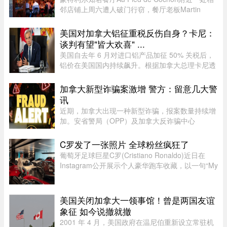
邻店铺上周六遭人破门行窃，餐厅老板Martin
Picard的电脑被盗。他如今公开向公众求助，希望
找回电脑。据Martin Picard介绍，被盗地点位于
美国对加拿大铝征重税反伤自身？卡尼：
Plateau-Mont-Royal区Duluth Es ...
谈判有望"皆大欢喜" ...
美国自去年 6 月对进口铝产品加征 50% 关税后，
铝价在美国国内持续飙升。根据加拿大总理卡尼透
露，2025 年 6 月至 2026 年 6 月，美国铝生产者
物价指数上涨了 52%。卡尼在魁省一处 Rio Tinto
加拿大新型诈骗案激增 警方：留意几大警
铝厂外对媒体表示："虽 ...
讯
近期，加拿大出现一种新型诈骗，报案数量持续增
加。安省警局（OPP）及加拿大反诈骗中心
（Canadian Anti-Fraud Centre）等多个执法及政
府机构，已针对这类手法日益复杂的骗局发出警
C罗发了一张照片 全球粉丝疯狂了
告。加拿大四大电信公司——罗渣士 ...
葡萄牙足球巨星C罗(Cristiano Ronaldo)近日在
Instagram公开展示个人豪华跑车收藏，以一句“My
toys（我的玩具）”搭配多张照片，引发全球球迷热
议。画面中集结超过40辆来自Ferrari、Rolls-
Royce、McLaren、Bugatti等 ...
美国关闭加拿大一领事馆！曾是两国友谊
象征 如今说撤就撤
2001 年 4 月，美国政府在温尼伯重新设立常驻机