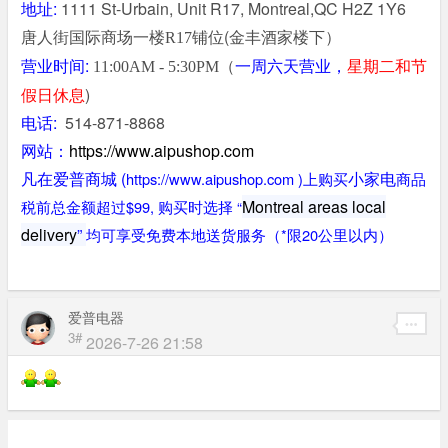
地址:
1111 St-Urbain, Unit R17, Montreal,QC H2Z 1Y6
唐人街国际商场一楼
铺位(金丰酒家楼下）
R17
营业时间:
（
一周六天营业，
星期二和节
11:00AM - 5:30PM
假日休息
)
电话:
514-871-8868
网站：
https://www.aipushop.com
凡在爱普商城 (
小家电
https://www.aipushop.com
)
上购买
商品
Montreal areas local
税前总金额超过
$99
, 购买时选择 “
delivery
”
均可享受免费本地送货服务（*限20公里以内）
爱普电器
3#
2026-7-26 21:58