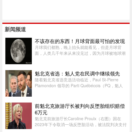
新闻频道
不该存在的东西！月球背面最可怕的发现
月球我们都熟，晚上抬头就能看见，但是月球背
面，人类几千年来从来没见过，因为月球被地球潮
汐锁定了，永远只有一面对着地球。背面只是从地
球视角无法观测，并非永久藏在黑暗里，月背和正
面一样拥有14天一轮的完整白 ...
魁北克省选：魁人党在民调中继续领先
随着魁北克省选竞选活动临近，Paul St-Pierre
Plamondon 领导的 Parti Québécois（PQ，魁人
党）继续在选民支持率中保持领先。
前魁北克旅游厅长被判向反堕胎组织赔偿
6万元
魁北克前旅游厅长Caroline Proulx（右图）因在
2023年下令取消一场反堕胎活动，被法院判决支付
6万元赔偿金。负责审理此案的法官认定，