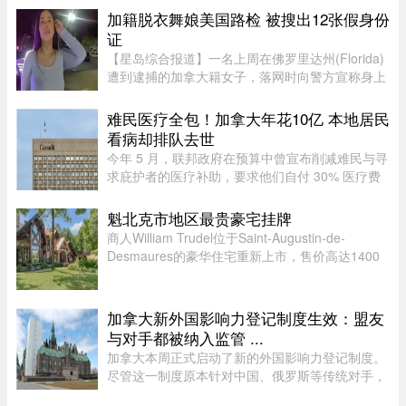
Caroline Proulx“滥用了自己的权力”，其行为缺乏
加籍脱衣舞娘美国路检 被搜出12张假身份
合理依据。 ...
证
【星岛综合报道】一名上周在佛罗里达州(Florida)
遭到逮捕的加拿大籍女子，落网时向警方宣称身上
没有携带任何身份证件，此话虽然不假，但她隐瞒
了更惊人的内幕，据称警方其后在她后车箱里发现
难民医疗全包！加拿大年花10亿 本地居民
的12张假身份证。据《国 ...
看病却排队去世
今年 5 月，联邦政府在预算中曾宣布削减难民与寻
求庇护者的医疗补助，要求他们自付 30% 医疗费
用及每张处方药 4 元。但仅两个月后，自由党政府
在 7 月 31 日低调撤回该政策，恢复了难民和寻求
魁北克市地区最贵豪宅挂牌
庇护者医疗全额资助，包 ...
商人William Trudel位于Saint-Augustin-de-
Desmaures的豪华住宅重新上市，售价高达1400
万元，创下魁北克市地区豪宅挂牌价格新纪录，超
过另一位知名企业家Louis Têtu目前售价1200万元
的豪宅。这栋位于Joseph-Dugal街 ...
加拿大新外国影响力登记制度生效：盟友
与对手都被纳入监管 ...
加拿大本周正式启动了新的外国影响力登记制度。
尽管这一制度原本针对中国、俄罗斯等传统对手，
但实际上，美国等加拿大最亲密的盟友也被纳入监