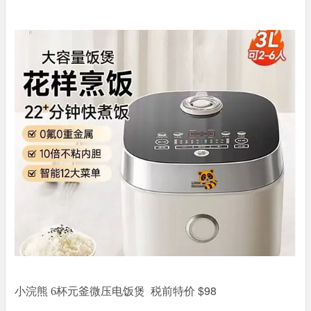
税前特价 $98
小浣熊 6杯元釜微压电饭煲