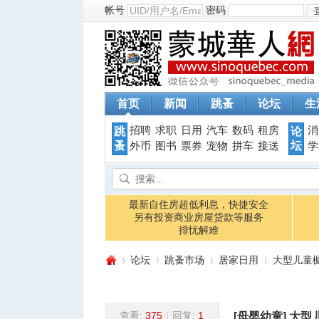
帐号
密码
首页
新闻
跳蚤
论坛
生
招聘
求职
日用
汽车
数码
租房
消
跳
论
蚤
坛
外币
图书
票券
宠物
拼车
接送
学
最新自住房超低利息，快捷安全
另有投资商业房屋贷款等服务
排忧解难
论坛
跳蚤市场
居家日用
大型儿童橱
查看:
375
|
回复:
1
[母婴幼童]
大型