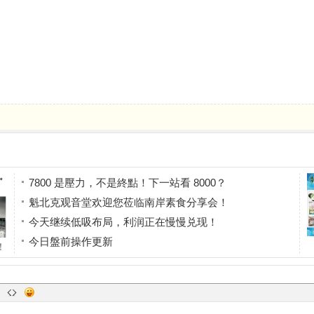
7800 是壓力，不是終點！下一站看 8000？
魁北克观音堂欢迎您莅临南岸素食分享会！
今天继续低吸布局，利润正在慢慢兑现！
今日盤前操作更新
！
酒肉朋友
样