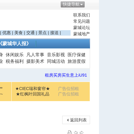
快捷导航
联系我们
常见问题
蒙城论坛
|
优惠
|
美食
|
交通
|
景点
|
接送
|
蒙城地产
《蒙城华人报》
身
休闲娱乐
凡人常事
音乐影视
医疗保健
业
税务福利
摄影美术
同城活动
旅游度假
租房买房买生意上iU91
*
★CIEC瑞和窗帘★
广告位招租
~
★红枫叶回国礼品
广告位招租
返回列表