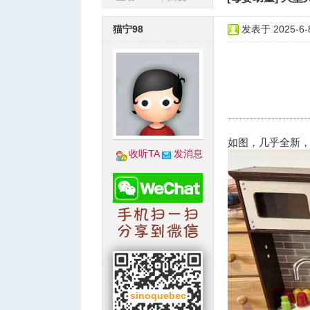
蒙
»
›
›
›
猫宁98
发表于 2025-6-8
城
如图，几乎全新，
收听TA
发消息
华