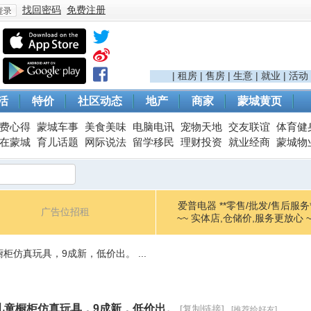
找回密码
免费注册
登
|
租房
|
售房
|
生意
|
就业
|
活动
活
特价
社区动态
地产
商家
蒙城黄页
费心得
蒙城车事
美食美味
电脑电讯
宠物天地
交友联谊
体育健
在蒙城
育儿话题
网际说法
留学移民
理财投资
就业经商
蒙城物
爱普电器 **零售/批发/售后服务*
广告位招租
录
~~ 实体店,仓储价,服务更放心 ~
柜仿真玩具，9成新，低价出。 ...
儿童橱柜仿真玩具，9成新，低价出。
[复制链接]
[推荐给好友]