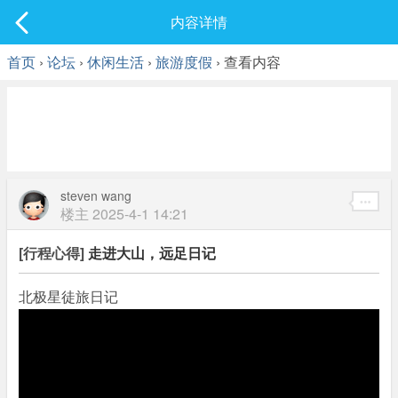
社区
内容详情
最新发表
首页
›
论坛
›
休闲生活
›
旅游度假
› 查看内容
steven wang
楼主
2025-4-1 14:21
[行程心得]
走进大山，远足日记
北极星徒旅日记