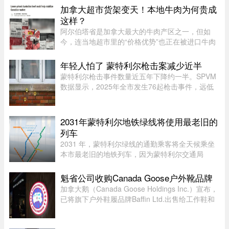
Yannick Potvin驾驶踏板车行驶在Sai ...
加拿大超市货架变天！本地牛肉为何贵成
这样？
阿尔伯塔省是加拿大最大的牛肉产区之一，但如
今，连当地超市里的“价格优势”也正在被进口牛肉
抢走。随着加拿大牛肉价格持续上涨，来自澳大利
亚等国家的牛肉开始大量进入市场，部分产品甚至
年轻人怕了 蒙特利尔枪击案减少近半
比本地同类牛肉每公斤便宜 ...
蒙特利尔枪击事件数量近五年下降约一半。SPVM
数据显示，2025年全市发生76起枪击事件，远低
于2021年暴力枪案高峰期的145起。专家认为，社
会恢复稳定、警方打击帮派行动，以及青少年意识
到持枪犯罪可能面临严厉刑罚， ...
2031年蒙特利尔地铁绿线将使用最老旧的
列车
2031 年，蒙特利尔绿线的通勤乘客将全天候乘坐
本市最老旧的地铁列车，因为蒙特利尔交通局
（STM）准备在该网络的两条线路之间对调列车。
六年后，当蓝线延长线通车时，STM 将把现代化
魁省公司收购Canada Goose户外靴品牌
的 Azur 列车从绿线调往蓝线。作为 ...
加拿大鹅（Canada Goose Holdings Inc.）宣布，
已将旗下户外鞋履品牌Baffin Ltd.出售给工作鞋和
军用鞋制造商L.P. Royer Inc.。加拿大鹅没有透露
此次交易的金额和具体条款，但表示，出售Baffin