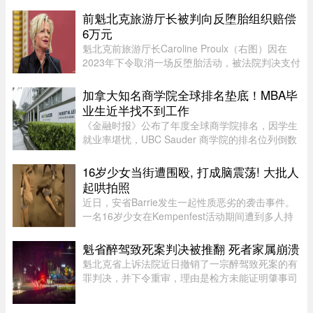
前魁北克旅游厅长被判向反堕胎组织赔偿
6万元
魁北克前旅游厅长Caroline Proulx（右图）因在
2023年下令取消一场反堕胎活动，被法院判决支付
6万元赔偿金。负责审理此案的法官认定，
Caroline Proulx“滥用了自己的权力”，其行为缺乏
加拿大知名商学院全球排名垫底！MBA毕
合理依据。 ...
业生近半找不到工作
《金融时报》公布了年度全球商学院排名，因学生
就业率堪忧，UBC Sauder 商学院的排名位列倒数
第二。一项针对近期 MBA 毕业生的调查显示，仅
有 53% 的人表示毕业三个月内找到工作。图片：
16岁少女当街遭围殴, 打成脑震荡! 大批人
RICHARD LAM /PNG在今年的 MB ...
起哄拍照
近日，安省Barrie发生一起性质恶劣的袭击事件。
一名16岁少女在Kempenfest活动期间遭到多人持
续攻击，直至失去意识。更令人震惊的是，现场大
批年轻人围观、起哄和拍摄，却迟迟没有人上前制
魁省醉驾致死案判决被推翻 死者家属崩溃
止。据CTV新闻报道，事件发 ...
魁北克省上诉法院近日撤销了一宗醉驾致死案的有
罪判决，并下令重审，理由是检方未能证明肇事司
机的醉酒状态与致命车祸存在足够直接的因果关
系。事故发生于2020年8月27日晚，43岁的