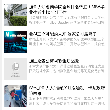
加拿大知名商学院全球排名垫底！MBA毕
业生近半找不到工作
《金融时报》公布了年度全球商学院排名，因学生
就业率堪忧，UBC Sauder 商学院的排名位列倒数
第二。一项针对近期 MBA 毕业生的调查显示，仅
有 53% 的人表示毕业三个月内找到工作。图片：
曝AI三个可能的未来 这家公司赢麻了
RICHARD LAM /PNG在今年的 MB ...
摩根士丹利（大摩）策略师团队研究AI模型的三个
可能未来：封闭模型赢了、开放模型胜出、混合使
用。而有一家公司，不管未来是这三种情境的哪一
种，都不会输，就是辉达（Nvidia）。大摩本周发
布的分析研究，指出AI市场 ...
加国巡查公海揭割鱼翅猖獗
加拿大领导的北太平洋非法捕鱼巡查行动发现大量
怀疑违规个案，包括割取鲨鱼鳍翅等问题仍然普遍
存在。加拿大渔业及海洋部周四（6日）公布，执
法人员近期在公海登船搜查30艘渔船，共发现52宗
可能违规个案；去年则在检 ...
63%加拿大人"拒绝"9月涨油税！卡尼政府
陷两难
随着下月临时汽油税减免即将结束，加拿大车主普
遍叫苦，绝大多数受访者希望联邦政府将这一减税
政策永久化。由加拿大纳税人联盟委托 Leger 民调