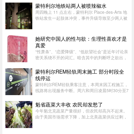
公司进行的最新调查显示，63% 的加拿大人希望总
蒙特利尔地铁站两人被喷辣椒水
理卡尼（Mark Carney）将 ...
周四晚上 11 点左右，蒙特利尔 Place-des-Arts 地
铁站发生一起肢体冲突，事件升级导致至少两人被
喷辣椒水。在社交媒体上传播的视频中可以看到，
数人在使用辣椒水前发生了打斗，事发时车厢内有
多名乘客。蒙特利尔警方 ...
她研究中国人的性与欲：生理性喜欢才是
真爱
“性萧条”、“恋爱降级”、“低欲望社会”是近年讨论亲
密关系绕不开的词汇。暗含其中的判断呼之欲出，
当下的年轻人，正在对亲密关系失去兴趣。香港大
学教授吴存存，却对这一普遍的直觉保持怀疑。她
蒙特利尔REM轻轨周末施工 部分时段全
认为，欲望绝不会 ...
线停运
蒙特利尔REM轻轨乘客注意，本周末因工程施工，
线路将出现服务中断。周六和周日凌晨5时30分至7
时30分，REM全线暂停服务；其中Anse-à-l’Orme
至Bois-Franc路段停运时间将持续至上午10时。
魁省蔬菜大丰收 农民却发愁了
REM将安排接驳巴士连接受影响 ...
今年魁北克蔬菜产量很好，但农民却高兴不起来。
由于美国市场需求下降，加上北美蔬菜供应过剩，
不少本地农产品价格大跌。位于Saint-Michel的
Maraîchers L L表示，往年每天能卖出约20车蔬