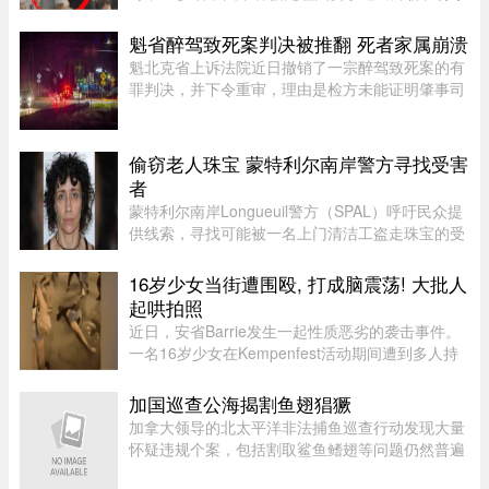
被强行卸下，航司未给出任何书面说明，航班却正
常起飞，现场还发生了安保人员做出歧视性“拉眼
魁省醉驾致死案判决被推翻 死者家属崩溃
角”手势的争议。截至目前， ...
魁北克省上诉法院近日撤销了一宗醉驾致死案的有
罪判决，并下令重审，理由是检方未能证明肇事司
机的醉酒状态与致命车祸存在足够直接的因果关
系。事故发生于2020年8月27日晚，43岁的
Yannick Potvin驾驶踏板车行驶在Sai ...
偷窃老人珠宝 蒙特利尔南岸警方寻找受害
者
蒙特利尔南岸Longueuil警方（SPAL）呼吁民众提
供线索，寻找可能被一名上门清洁工盗走珠宝的受
害者。警方表示，嫌疑人涉嫌主要针对老年居民下
手。48岁的Longueuil居民Mélanie Tanguay上周
16岁少女当街遭围殴, 打成脑震荡! 大批人
四出庭，被控涉及Saint-Brun ...
起哄拍照
近日，安省Barrie发生一起性质恶劣的袭击事件。
一名16岁少女在Kempenfest活动期间遭到多人持
续攻击，直至失去意识。更令人震惊的是，现场大
批年轻人围观、起哄和拍摄，却迟迟没有人上前制
加国巡查公海揭割鱼翅猖獗
止。据CTV新闻报道，事件发 ...
加拿大领导的北太平洋非法捕鱼巡查行动发现大量
怀疑违规个案，包括割取鲨鱼鳍翅等问题仍然普遍
存在。加拿大渔业及海洋部周四（6日）公布，执