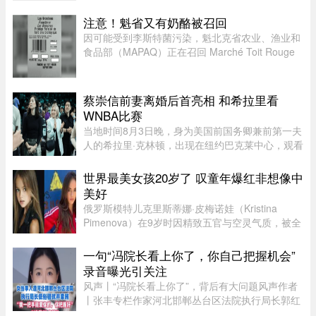
法人员近期在公海登船搜查30艘渔船，共发现52宗
可能违规个案；去年则在检 ...
注意！魁省又有奶酪被召回
因可能受到李斯特菌污染，魁北克省农业、渔业和
食品部（MAPAQ）正在召回 Marché Toit Rouge
Inc.（地址：Repentigny 地区 160 Brien Blvd.）售
出的“Les Grondines”奶酪。受影响的产品为 2026
年 7 月 6 日至 16 ...
蔡崇信前妻离婚后首亮相 和希拉里看
WNBA比赛
当地时间8月3日晚，身为美国前国务卿兼前第一夫
人的希拉里·克林顿，出现在纽约巴克莱中心，观看
一场WNBA的比赛，纽约自由队迎战西雅图风暴
队。主场作战的纽约自由队最终以 95-83 获胜，位
世界最美女孩20岁了 叹童年爆红非想像中
列总积分榜第七位，而风暴 ...
美好
俄罗斯模特儿克里斯蒂娜·皮梅诺娃（Kristina
Pimenova）在9岁时因精致五官与空灵气质，被全
球媒体封为“世界最美女孩”，年纪轻轻便红遍国际
时尚圈。然而，爆红背后却伴随争议，她多次因拍
一句“冯院长看上你了，你自己把握机会”
摄风格被质疑将未成年孩童 ...
录音曝光引关注
风声丨“冯院长看上你了”，背后有大问题风声作者
丨张丰专栏作家河北邯郸丛台区法院执行局长郭红
波给执行案件当事人武女士打电话，声称“我缺