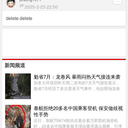
2#
2025-2-23 22:50
delete delete
新闻频道
魁省7月：龙卷风 暴雨闷热天气接连来袭
加拿大环境部昨天周二发布的7月天气报告显示，
魁省7月经历了多次显著天气事件，包括两场龙卷
风、强雷暴、高温闷热天气及局部暴雨。7月21日
晚，源自安大略省的两场龙卷风先后进入魁省，分
别袭击了Laurentides地区的Ha ...
泰航拒绝20多名中国乘客登机 保安做歧视
性手势
近日，泰航TG674航班在曼谷素万那普机场登机
时，20多名中国乘客被无理由要求退出廊桥、行李