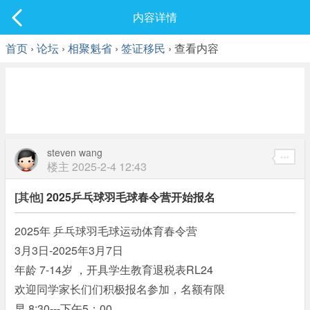
社区
内容详情
最新发表
首页
›
论坛
›
相聚魁省
›
签证移民
› 查看内容
steven wang
楼主
2025-2-4 12:43
[其他]
2025乒乓球羽毛球春令营开始报名
2025年 乒乓球羽毛球运动体育春令营
3月3日-2025年3月7日
年龄 7-14岁 ，开具学生教育退税表RL24
欢迎同学家长们们积极报名参加，名额有限
早 8;30---下午5；00