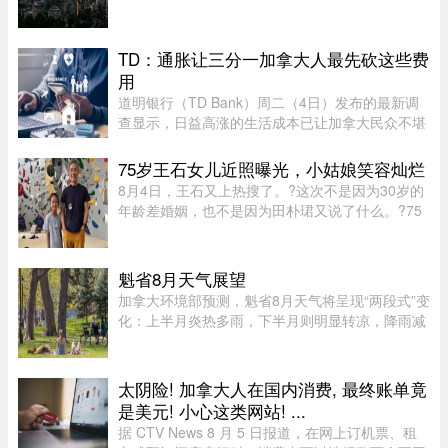
至下午初，蒙特利尔可能出现阵雨，并伴有局部雷
暴。随后，雷暴云团预计将向Estrie方向移动，
Mauricie地区下午也有可能受 ...
TD：通胀让三分一加拿大人最先砍这些费
用
道明银行（TD Bank）周二（4日）发布的最新调
查显示，日益高涨的生活成本已让加拿大民众不堪
重负，许多人正考虑缩减或取消保险计划。据
Global News报道，道明保险（TD Insurance）的
75岁王石女儿近照曝光，小姑娘笑容灿烂
数据指出，33%的加拿大民众为了节 ...
8月4日，王石又上热搜了。?这次不是因为30岁的
年龄差婚姻，也不是因为田朴珺又说了什么。?75
岁的老人推到了风口浪尖。?照片里，6岁的小姑娘
笑得眼睛弯弯，和王石一个模子刻出来的。 父女俩
都穿着攀岩装备，在岩壁上 ...
魁省8月天气展望
加拿大环境部预测，魁省8月天气将呈现“两段式”变
化：上半月炎热多雨，下半月则明显转凉，降雨减
少。8月初，魁省多个地区已迎来较多降雨。未来
第一周，中部和东部地区气温预计将高于正常水
平，而南部地区气温则略低 ...
太阴险! 加拿大人在国内消费, 最终账单竟
是美元! 小心这类网站! ...
据 CTV News 8 月 5 日报道，在网上订机票、租