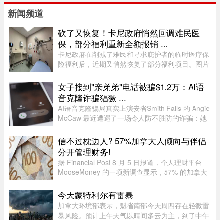
新闻频道
砍了又恢复！卡尼政府悄然回调难民医
保，部分福利重新全额报销 ...
卡尼政府在削减了难民和寻求庇护者的临时医疗保
险福利后，近期又悄然恢复了部分福利项目。图片
来源：51.CA 资料图片今年早些时候，渥太华按照
预算承诺削减资金，调整了为已安置的难民和等待
女子接到"亲弟弟"电话被骗$1.2万：AI语
获得省或地区医保的庇护申 ...
音克隆诈骗猖獗 ...
AI语音克隆骗局真实上演安省Smith Falls 的 Angie
McCaw 最近遭遇了一场令人防不胜防的诈骗：她
接到一通自称为弟弟 Mike 的电话，对方不仅准确
叫出了她弟弟的名字，连声音都几乎一模一
信不过枕边人? 57%加拿大人倾向与伴侣
样。"电话那头听起来真的就是我 ...
分开管理财务!
据 Financial Post 8 月 5 日报道，个人理财平台
MooseMoney 的一项新调查显示，57% 的加拿大
人更倾向于与伴侣完全或大部分分开管理财务。该
调查于 6 月收集了 639 名加拿大成年人的反馈，
今天蒙特利尔有雷暴
发现在稳定关系中，最受欢 ...
加拿大环境部表示，魁省南部今天周四存在轻微雷
暴风险。预计上午天气以晴间多云为主，到了中午