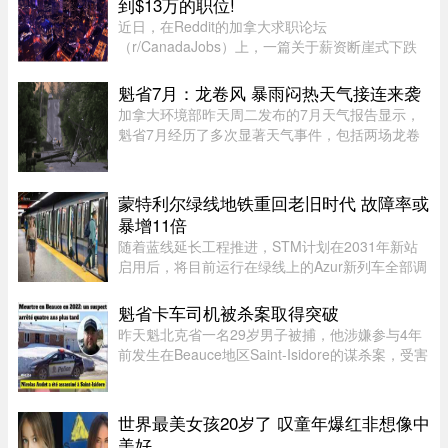
到$13万的职位!
近日，在Reddit的加拿大求职论坛
（r/CanadaJobs）上，一篇关于薪资断崖式下跌
的帖子引发了广泛关注和热烈讨论。发帖人
（OP）表示，自己刚被裁员，此前的年薪高达30
魁省7月：龙卷风 暴雨闷热天气接连来袭
万加元，但如今重返求职市场时却无奈地发现，同
加拿大环境部昨天周二发布的7月天气报告显示，
类岗 ...
魁省7月经历了多次显著天气事件，包括两场龙卷
风、强雷暴、高温闷热天气及局部暴雨。7月21日
晚，源自安大略省的两场龙卷风先后进入魁省，分
别袭击了Laurentides地区的Ha ...
蒙特利尔绿线地铁重回老旧时代 故障率或
暴增11倍
随着蓝线延长工程推进，STM计划在2031年新站
启用后，将目前运行在绿线上的Azur新列车全部调
往蓝线，以配合新线路技术要求。届时，蒙特利尔
客流量最高的绿线可能几乎全部由服役多年的MR-
魁省卡车司机被杀案取得突破
73老旧列车运营。Projet Montr ...
昨天魁北克省一名29岁男子被捕，他涉嫌参与4年
前发生在Beauce地区Saint-Isidore的谋杀案，受害
者Nicolas Audet于2022年被杀。魁北克省警
（SQ）清晨在Saint-Bernard的住所内逮捕了嫌疑
人étienne Gourde。Gourde将在 ...
世界最美女孩20岁了 叹童年爆红非想像中
美好