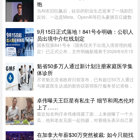
饱
当AI依旧狂飙后，硅谷的职业生态迎来了一场剧烈
反转。一边是Meta、OpenAI等巨头豪掷百亿建数
据中心，开出百万年薪疯抢电工，甚至自办技校批
量培养技工；一边是大厂白领接连发起抗议，担忧
9月15日正式落地！841号令明确：公职人
AI迭代吞噬自身岗位。曾经站 ...
员出境中介红线划定
国务院第841号令《国务院关于出境入境管理的规
定》已正式公布，文件明确新规将于2026年9月15
日全面落地实施。此次法规细化出入境全流程管
理，其中针对公职人员、出入境中介机构的约束条
魁省50多万人通过新计划注册家庭医学集
款，引发社会广泛关注。新规并 ...
体诊所
尽管魁北克省政府日前宣布，已有超过50万人通过
与家庭医生达成的新协议获得医疗服务登记资格，
但其中绝大多数人并没有被分配固定的家庭医生，
而只是被纳入某个家庭医学诊所（GMF）的集体管
卓伟曝天王巨星有私生子 细节和周杰伦对
理体系。 ...
上了……
最近知名狗仔卓伟难得露了面，上来就曝了一个大
瓜，他和老友见面一起拍摄，对着镜头表示自己要
讲一个天王巨星私生子的故事。这里还是要强调一
下，卓伟爆料之前明确表示，故事就是故事，他手
在加拿大年薪$30万突然被裁: 如今只能找
头也没有真凭实据，建议大 ...