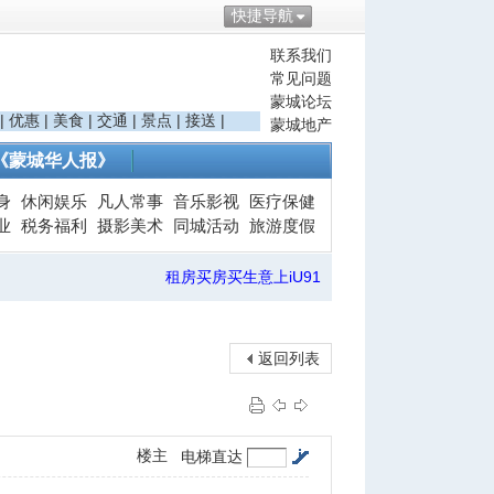
快捷导航
联系我们
常见问题
蒙城论坛
|
优惠
|
美食
|
交通
|
景点
|
接送
|
蒙城地产
《蒙城华人报》
身
休闲娱乐
凡人常事
音乐影视
医疗保健
业
税务福利
摄影美术
同城活动
旅游度假
租房买房买生意上iU91
返回列表
楼主
电梯直达