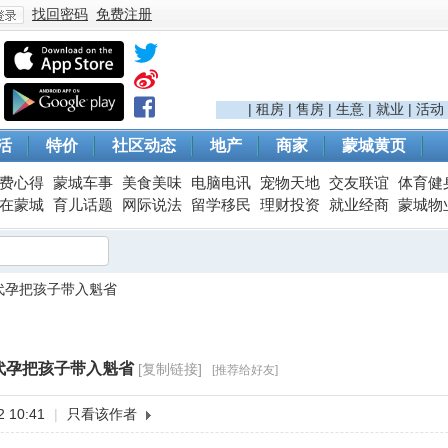
找回密码
免费注册
登
|
租房
|
售房
|
生意
|
就业
|
活动
活
特价
社区动态
地产
商家
蒙城黄页
费心得
蒙城车事
美食美味
电脑电讯
宠物天地
交友联谊
体育健
在蒙城
育儿话题
网际说法
留学移民
理财投资
就业经商
蒙城物
代孕把孩子带入魁省
录
代孕把孩子带入魁省
[复制链接]
[推荐给好友]
 10:41
|
只看该作者