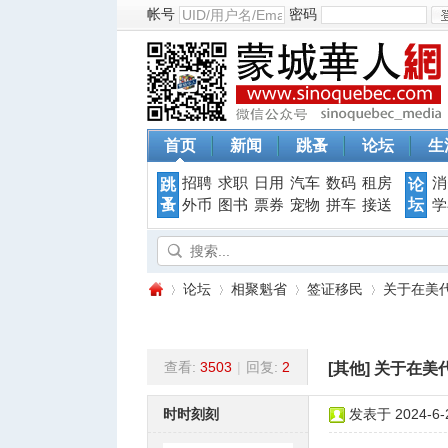
帐号
密码
首页
新闻
跳蚤
论坛
生
招聘
求职
日用
汽车
数码
租房
消
跳
论
蚤
坛
外币
图书
票券
宠物
拼车
接送
学
论坛
相聚魁省
签证移民
关于在美
查看:
3503
|
回复:
2
[其他]
关于在美
蒙
»
›
›
›
时时刻刻
发表于 2024-6-2