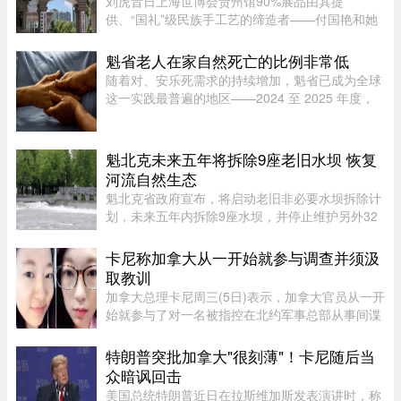
刘虎昔日上海世博会贵州馆90%展品由其提
供、“国礼”级民族手工艺的缔造者——付国艳和她
苦心经营37年的黔粹行，正走向悲壮的终点。“我
们曾以百年老店为目标而努力，37年来克服了非
魁省老人在家自然死亡的比例非常低
典、经济危机、疫情等重重困难。 ...
随着对、安乐死需求的持续增加，魁省已成为全球
这一实践最普遍的地区——2024 至 2025 年度，
安乐死占到了全省死亡总人数的 7.9%。然而，一
位资深的姑息治疗医生指出，在让老人能够在家里
尊严离世这方面，魁省的表现 ...
魁北克未来五年将拆除9座老旧水坝 恢复
河流自然生态
魁北克省政府宣布，将启动老旧非必要水坝拆除计
划，未来五年内拆除9座水坝，并停止维护另外32
座水坝，让其自然老化退役，以恢复河流自然生态
系统。这标志着魁北克正式加入国际上日益兴起的
卡尼称加拿大从一开始就参与调查并须汲
拆坝潮流。 ...
取教训
加拿大总理卡尼周三(5日)表示，加拿大官员从一开
始就参与了对一名被指控在北约军事总部从事间谍
活动的实习生的调查。据加拿大广播公司(CBC)报
道，卡尼表示加拿大应该从这类事件中汲取教训，
特朗普突批加拿大"很刻薄"！卡尼随后当
但并未明确表示加拿大正在 ...
众暗讽回击
美国总统特朗普近日在拉斯维加斯发表演讲时，称