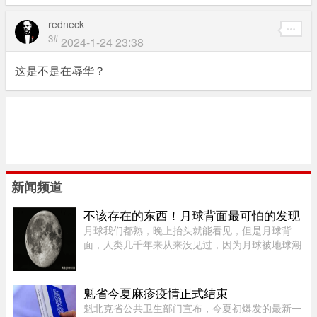
redneck
3#
2024-1-24 23:38
这是不是在辱华？
新闻频道
不该存在的东西！月球背面最可怕的发现
月球我们都熟，晚上抬头就能看见，但是月球背
面，人类几千年来从来没见过，因为月球被地球潮
汐锁定了，永远只有一面对着地球。背面只是从地
球视角无法观测，并非永久藏在黑暗里，月背和正
面一样拥有14天一轮的完整白 ...
魁省今夏麻疹疫情正式结束
魁北克省公共卫生部门宣布，今夏初爆发的最新一