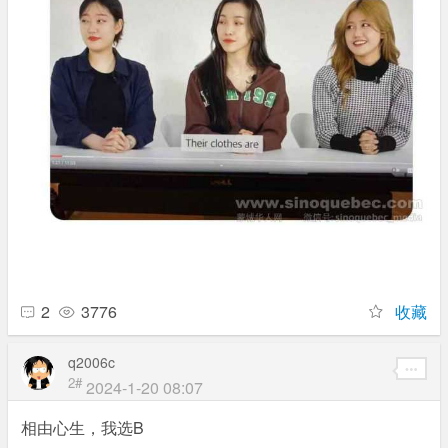
2
3776
收藏
q2006c
2#
2024-1-20 08:07
相由心生，我选B