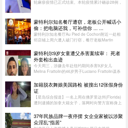
轮麻疹疫情已正式结束。本轮疫情累计确诊28例，
显示病毒传播范围较为有限。根据规定，每出现一
例麻疹病例，公共卫生部门都会展开调查，追踪感
染源，并通知可能接触病毒 ...
蒙特利尔知名餐厅遭窃，老板公开喊话小
偷：把电脑还我，可补偿你 ... ...
蒙特利尔知名餐厅Au Pied de Cochon附近一处相
邻店铺上周六遭人破门行窃，餐厅老板Martin
Picard的电脑被盗。他如今公开向公众求助，希望
找回电脑。据Martin Picard介绍，被盗地点位于
蒙特利尔9岁女童遭父杀害案续审： 死者
Plateau-Mont-Royal区Duluth Es ...
外套检出血迹
今天周三，涉嫌去年赴纽约期间杀害9岁女儿
Melina Frattolin的46岁男子Luciano Frattolin谋杀
案继续审理。Melina生前居住在蒙特利尔。
Luciano Frattolin被控二级谋杀及藏匿尸体，两项
加籍脱衣舞娘美国路检 被搜出12张假身份
罪名均不认罪，自2025年7月被捕以 ...
证
【星岛综合报道】一名上周在佛罗里达州(Florida)
遭到逮捕的加拿大籍女子，落网时向警方宣称身上
没有携带任何身份证件，此话虽然不假，但她隐瞒
了更惊人的内幕，据称警方其后在她后车箱里发现
37年民族品牌一夜停摆 女企业家被以涉聚
的12张假身份证。据《国 ...
众淫乱“指居”