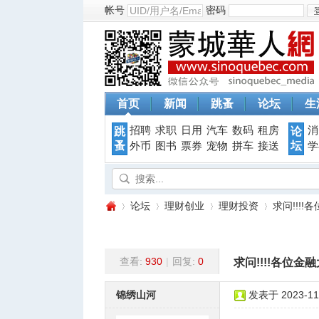
帐号
密码
首页
新闻
跳蚤
论坛
生
招聘
求职
日用
汽车
数码
租房
消
跳
论
蚤
坛
外币
图书
票券
宠物
拼车
接送
学
论坛
理财创业
理财投资
求问!!!
查看:
930
|
回复:
0
求问!!!!各位
蒙
»
›
›
›
锦绣山河
发表于 2023-11-