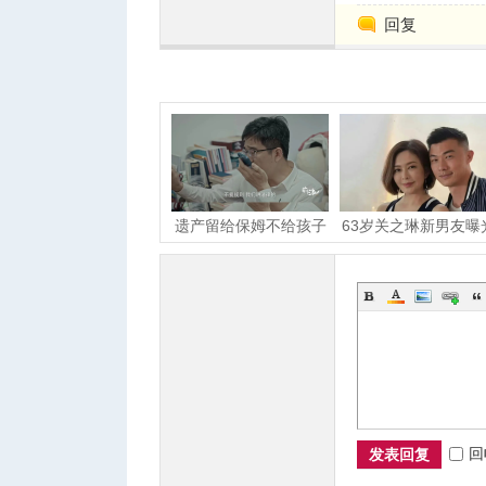
回复
人
遗产留给保姆不给孩子
63岁关之琳新男友曝
他们拍下上海老人最
27岁职业男模！恋
网
回
发表回复