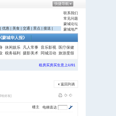
快捷导航
联系我们
常见问题
蒙城论坛
|
优惠
|
美食
|
交通
|
景点
|
接送
|
蒙城地产
《蒙城华人报》
身
休闲娱乐
凡人常事
音乐影视
医疗保健
业
税务福利
摄影美术
同城活动
旅游度假
租房买房买生意上iU91
返回列表
荐给好友]
楼主
电梯直达