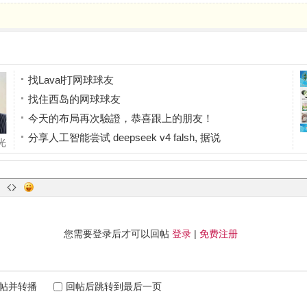
找Laval打网球球友
找住西岛的网球球友
今天的布局再次驗證，恭喜跟上的朋友！
分享人工智能尝试 deepseek v4 falsh, 据说
光
今天终于等到机会，又吃到一波短线利润！
情
您需要登录后才可以回帖
登录
|
免费注册
帖并转播
回帖后跳转到最后一页