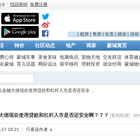
找回密码
免费注册
登
|
租房
|
售房
|
生意
|
就业
|
活动
活
特价
社区动态
地产
商家
蒙城黄页
费心得
蒙城车事
美食美味
电脑电讯
宠物天地
交友联谊
体育健
在蒙城
育儿话题
网际说法
留学移民
理财投资
就业经商
蒙城物
!各位金融大佬现在使用贷款和杠杆入市是否还安全 ...
录
金融大佬现在使用贷款和杠杆入市是否还安全啊？？？
[复制链接]
[推
17 18:21
|
只看该作者