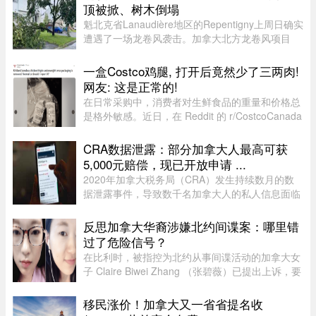
兼首席执行官Vincent Chiara昨天周四向 ...
顶被掀、树木倒塌
魁北克省Lanaudière地区的Repentigny上周日确实
遭遇了一场龙卷风袭击。加拿大北方龙卷风项目
（Northern Tornadoes Project，NTP）调查确
认，当天形成的是一场EF0级龙卷风。报告指出，
一盒Costco鸡腿, 打开后竟然少了三两肉!
这场龙卷风是在一个弱超级单体 ...
网友: 这是正常的!
在日常采购中，消费者对生鲜食品的重量和价格总
是格外敏感。近日，在 Reddit 的 r/CostcoCanada
板块上，一位网友分享了自己的购物疑惑：在
Costco 购买的 Kirkland 无骨鸡腿肉，去掉包装后
CRA数据泄露：部分加拿大人最高可获
称重，竟然比标签上的重量 ...
5,000元赔偿，现已开放申请 ...
2020年加拿大税务局（CRA）发生持续数月的数
据泄露事件，导致数千名加拿大人的私人信息面临
被黑客窃取的风险。如今，符合条件的加拿大人已
经可以申请赔偿。 ...
反思加拿大华裔涉嫌北约间谍案：哪里错
过了危险信号？
在比利时，被指控为北约从事间谍活动的加拿大女
子 Claire Biwei Zhang （张碧薇）已提出上诉，要
求获准在审判前获释。与此同时，加拿大政府正紧
急调查其安全审查程序，以查明外国势力可能是如
移民涨价！加拿大又一省省提名收
何渗透进入政府体系的。 ...