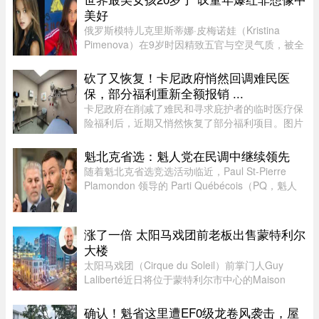
美好
俄罗斯模特儿克里斯蒂娜·皮梅诺娃（Kristina
Pimenova）在9岁时因精致五官与空灵气质，被全
球媒体封为“世界最美女孩”，年纪轻轻便红遍国际
时尚圈。然而，爆红背后却伴随争议，她多次因拍
砍了又恢复！卡尼政府悄然回调难民医
摄风格被质疑将未成年孩童 ...
保，部分福利重新全额报销 ...
卡尼政府在削减了难民和寻求庇护者的临时医疗保
险福利后，近期又悄然恢复了部分福利项目。图片
来源：51.CA 资料图片今年早些时候，渥太华按照
预算承诺削减资金，调整了为已安置的难民和等待
魁北克省选：魁人党在民调中继续领先
获得省或地区医保的庇护申 ...
随着魁北克省选竞选活动临近，Paul St-Pierre
Plamondon 领导的 Parti Québécois（PQ，魁人
党）继续在选民支持率中保持领先。
涨了一倍 太阳马戏团前老板出售蒙特利尔
大楼
太阳马戏团（Cirque du Soleil）前掌门人Guy
Laliberté近日将位于蒙特利尔市中心的Maison
Alcan历史建筑群出售给房地产集团Groupe
Mach，成交价达9300万元。Groupe Mach董事长
确认！魁省这里遭EF0级龙卷风袭击，屋