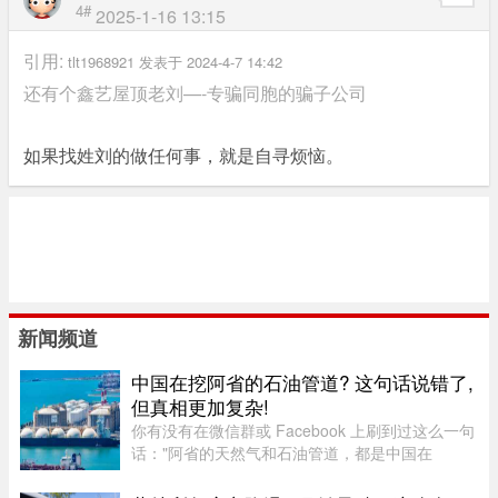
4#
2025-1-16 13:15
引用:
tlt1968921 发表于 2024-4-7 14:42
还有个鑫艺屋顶老刘—-专骗同胞的骗子公司
如果找姓刘的做任何事，就是自寻烦恼。
新闻频道
中国在挖阿省的石油管道? 这句话说错了,
但真相更加复杂!
你有没有在微信群或 Facebook 上刷到过这么一句
话："阿省的天然气和石油管道，都是中国在
挖。"这句话在华人圈传得挺广，配上几张工地照
片，看起来"有图有真相"。那它到底是不是真的？