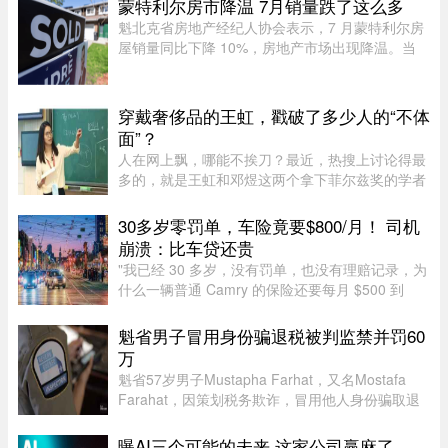
蒙特利尔房市降温 7月销量跌了这么多
答案很简单：不准确，甚至可以说 ...
魁北克省房地产经纪人协会表示，7 月蒙特利尔房
屋销量同比下降 10%，房地产市场出现降温。当
月，蒙特利尔共录得 3,338 套住宅成交，较 2025
年 7 月的 3,709 套有所下滑。与去年同期相比，该
地区所有房屋类型以及各 ...
穿戴奢侈品的王虹，戳破了多少人的“不体
面”？
人在网上飘，哪能不挨刀？最近，热搜上讨论得最
多的，就是王虹和邓煜这两个拿下菲尔兹奖的学者
了。谁都知道这个奖项的含金量，一时间，所有中
国人都觉得脸上有光，与有荣焉。尤其是王虹，作
30多岁零罚单，车险竟要$800/月！ 司机
为一个女性，她硬生生啃下 ...
崩溃：比车贷还贵
"我已经 30 多岁，没有罚单，也没有理赔记录，为
什么一辆普通 Camry 的保险还要每月 $500 到
$800？"一名多伦多网友近日在 Reddit 发帖称，自
己找过保险经纪、直接联系过保险公司，也使用了
魁省男子冒用身份骗退税被判监禁并罚60
多个比价网站，得到的报价 ...
万
魁省57岁男子Mustapha Farhat，又名Mostafa
Farahat，因策划税务欺诈，冒用他人身份骗取退
税和税收抵免，被判处30个月监禁，并处以总额61
万元罚款。
曝AI三个可能的未来 这家公司赢麻了