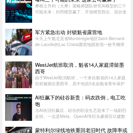
摩根士丹利（大摩）策略师团队研究AI模型的三个
可能未来：封闭模型赢了、开放模型胜出、混合使
用。而有一家公司，不管未来是这三种情境的哪一
种，都不会输，就是辉达（Nvidia）。大摩本周发
布的分析研究，指出AI市场 ...
军方紧急出动 封锁魁省露营地
今天上午魁北克省Montérégie地区Saint-Bernard-
de-Lacolle的Lac Cristal露营地因发现一枚手榴弹
而发布炸弹警报。魁省省警（SQ）发言人Louis-
Philippe Ruel表示，这枚手榴弹看起来已经有多年
历史，目前对露营者没有 ...
WestJet航班取消，魁省14人家庭滞留墨
西哥
由于WestJet取消航班，一个来自魁省的14人家庭
目前被困在墨西哥，其中包括5名由魁省青年保护
局（DPJ）安置照顾的女孩。52岁的寄养家庭母亲
Josée Pelletier表示，一家人原定周一返程，却在
AI狂飙下的硅谷新贵：码农跌倒，电工吃
起飞前数小时收到航班取消 ...
饱
当AI依旧狂飙后，硅谷的职业生态迎来了一场剧烈
反转。一边是Meta、OpenAI等巨头豪掷百亿建数
据中心，开出百万年薪疯抢电工，甚至自办技校批
量培养技工；一边是大厂白领接连发起抗议，担忧
蒙特利尔绿线地铁重回老旧时代 故障率或