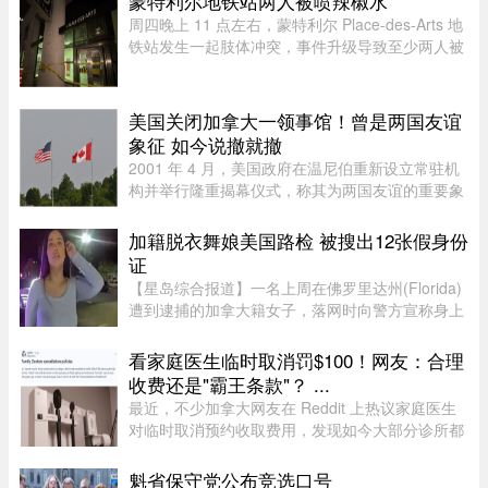
蒙特利尔地铁站两人被喷辣椒水
walker（female））。这已是布罗 ...
周四晚上 11 点左右，蒙特利尔 Place-des-Arts 地
铁站发生一起肢体冲突，事件升级导致至少两人被
喷辣椒水。在社交媒体上传播的视频中可以看到，
数人在使用辣椒水前发生了打斗，事发时车厢内有
多名乘客。蒙特利尔警方 ...
美国关闭加拿大一领事馆！曾是两国友谊
象征 如今说撤就撤
2001 年 4 月，美国政府在温尼伯重新设立常驻机
构并举行隆重揭幕仪式，称其为两国友谊的重要象
征。美国驻加拿大大使 Gordon Giffin 当时与时任
曼省省长 Gary Doer 一同出席仪式。Giffin 表
加籍脱衣舞娘美国路检 被搜出12张假身份
示：“这不仅体现了美国政 ...
证
【星岛综合报道】一名上周在佛罗里达州(Florida)
遭到逮捕的加拿大籍女子，落网时向警方宣称身上
没有携带任何身份证件，此话虽然不假，但她隐瞒
了更惊人的内幕，据称警方其后在她后车箱里发现
看家庭医生临时取消罚$100！网友：合理
的12张假身份证。据《国 ...
收费还是"霸王条款"？ ...
最近，不少加拿大网友在 Reddit 上热议家庭医生
对临时取消预约收取费用，发现如今大部分诊所都
设有“24小时内取消预约须交费”的规定，金额多在
$60至$100之间。多名网友表示，这类收费政策其
魁省保守党公布竞选口号