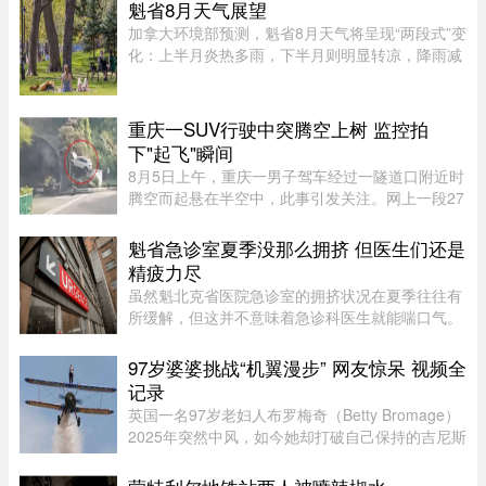
魁省8月天气展望
加拿大环境部预测，魁省8月天气将呈现“两段式”变
化：上半月炎热多雨，下半月则明显转凉，降雨减
少。8月初，魁省多个地区已迎来较多降雨。未来
第一周，中部和东部地区气温预计将高于正常水
平，而南部地区气温则略低 ...
重庆一SUV行驶中突腾空上树 监控拍
下"起飞"瞬间
8月5日上午，重庆一男子驾车经过一隧道口附近时
腾空而起悬在半空中，此事引发关注。网上一段27
秒行车记录仪显示，一辆白色SUV行驶在中间车
道，其前方右边是一处转弯，前端左侧是一个隧道
魁省急诊室夏季没那么拥挤 但医生们还是
口，当车驶至该隧道口附近时 ...
精疲力尽
虽然魁北克省医院急诊室的拥挤状况在夏季往往有
所缓解，但这并不意味着急诊科医生就能喘口气。
魁北克急诊医生协会（AMUQ）主席 Marie-Maud
Couture 医生指出，近年来急诊医生的工作负担不
97岁婆婆挑战“机翼漫步” 网友惊呆 视频全
断加重，我们再也无法沿用“ ...
记录
英国一名97岁老妇人布罗梅奇（Betty Bromage）
2025年突然中风，如今她却打破自己保持的吉尼斯
世界纪录（Guinness World Records），成为“年
纪最大的女性机翼漫步者”（eldest wing