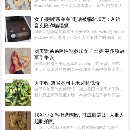
MooseMoney 的一项新调查显示，57% 的加拿大
人更倾向于与伴侣完全或大部分分开管理财务。该
调查于 6 月收集了 639 名加拿大成年人的反馈，
女子接到"亲弟弟"电话被骗$1.2万：AI语
发现在稳定关系中，最受欢 ...
音克隆诈骗猖獗 ...
AI语音克隆骗局真实上演安省Smith Falls 的 Angie
McCaw 最近遭遇了一场令人防不胜防的诈骗：她
接到一通自称为弟弟 Mike 的电话，对方不仅准确
叫出了她弟弟的名字，连声音都几乎一模一
刘美贤弟弟跨性别参加女子比赛 夺多项冠
样。"电话那头听起来真的就是我 ...
军引争议
美国花样滑冰奥运冠军Alysa Liu（刘美贤）的弟
弟，近日因以跨性别身份参加女子高中体育比赛，
在美国引发广泛争议。据报道，Jaylin Liu此前名叫
Joshua，后来认同为女性，并开始代表加州高中参
大丰收 魁省本周玉米迎超低价
加女子体育赛事。自2025 ...
由于今年天气条件理想，加上美国市场需求下降，
魁北克玉米供应量大增，本周价格创下异常低位，
让期待已久的消费者大饱口福。位于Montérégie地
区Saint-Paul-d’Abbotsford的Jardins Damaco负责
人David Côté表示， ...
16岁少女当街遭围殴, 打成脑震荡! 大批人
起哄拍照
近日，安省Barrie发生一起性质恶劣的袭击事件。