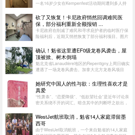
一名16岁少女在Kempenfest活动期间遭到多人持
续攻击，直至失去意识。更令人震惊的是，现场大
批年轻人围观、起哄和拍摄，却迟迟没有人上前制
砍了又恢复！卡尼政府悄然回调难民医
止。据CTV新闻报道，事件发 ...
保，部分福利重新全额报销 ...
卡尼政府在削减了难民和寻求庇护者的临时医疗保
险福利后，近期又悄然恢复了部分福利项目。图片
来源：51.CA 资料图片今年早些时候，渥太华按照
预算承诺削减资金，调整了为已安置的难民和等待
确认！魁省这里遭EF0级龙卷风袭击，屋
获得省或地区医保的庇护申 ...
顶被掀、树木倒塌
魁北克省Lanaudière地区的Repentigny上周日确实
遭遇了一场龙卷风袭击。加拿大北方龙卷风项目
（Northern Tornadoes Project，NTP）调查确
认，当天形成的是一场EF0级龙卷风。报告指出，
她研究中国人的性与欲：生理性喜欢才是
这场龙卷风是在一个弱超级单体 ...
真爱
“性萧条”、“恋爱降级”、“低欲望社会”是近年讨论亲
密关系绕不开的词汇。暗含其中的判断呼之欲出，
当下的年轻人，正在对亲密关系失去兴趣。香港大
学教授吴存存，却对这一普遍的直觉保持怀疑。她
WestJet航班取消，魁省14人家庭滞留墨
认为，欲望绝不会 ...
西哥
由于WestJet取消航班，一个来自魁省的14人家庭