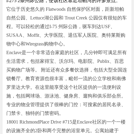
。
I-275 2条州际公路，使该社区靠近坦帕湾的许多景点
它位于历史悠久的
Flatwoods 自然保护区对面，距新坦帕
自然公园、Lettuce湖公园和 Trout Creek 公园仅有很短的车
程。可以轻松的通过I-75 州际公路，驱车到达USF、
SUSAA、Moffit、大学医院、退伍军人医院、奥特莱斯购
物中心和Wiregrass购物中心。
Enclave是一个非常适合家庭的社区，几分钟即可满足所有
生活需求，包括家得宝、沃尔玛、电影院、Publix、百思
买购物广场等。 附近还有众多餐饮选择，包括大型全国连
教育资源也很丰富，毗邻一流的公立学校和南佛
锁餐厅。
罗里达大学。在这里能
享受这个社区提供的一流便利设
施，包括网球场、游泳池、健身房、遛狗和俱乐部会所。
专业的物业管理提供了很棒的门控：可搜索的居民名录、
门禁卡、独特的门禁密码。
18001 RichmondPlace Drive #715是Enclave社区的一个一楼
的设施齐全的2卧和两个完整的浴室单元。公寓始建于