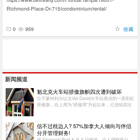
Richmond-Place-Dr-715/condominium/rental/
0
959
收藏
新闻频道
魁北克火车站骄傲旗帜四次遭到破坏
位于蒙特利尔以北Val-David火车站悬挂的一面彩虹
骄傲旗，自上周为“骄傲周”升起以来，已连续四次
遭到人为破坏。彩虹旗于7月27日首次悬挂，随后
接连被毁、被扯下焚烧，市政府数次重新安装，8
月5日还加装了监控摄像头 ...
信不过枕边人? 57%加拿大人倾向与伴侣
分开管理财务!
据 Financial Post 8 月 5 日报道，个人理财平台