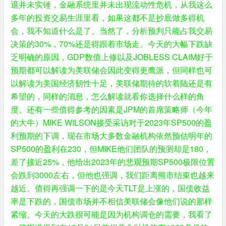
退并未实锤，金融系统里并未出现流动性危机，从我这么
多年的投资交易生涯里看，如果这都不是抄底做多得机
会，我不知道什么是了。当然了，分析预判只能占我交易
决策的30%，70%还是得跟着市场走。今天的大幅下跌缺
乏明确的原因，GDP数值上修以及JOBLESS CLAIM好于
预期都可以解读为美联储会因此变得更鹰派，但同样也可
以解读为美国经济韧性十足，美联储期待的软着陆还是有
希望的，同样的消息，怎么解读就看你选择什么样的角
度。还有一些值得参考的因素是JPM的首席策略师（今年
的大牛）MIKE WILSON接受采访对于2023年SP500的盈
利预期的下调，现在市场大多数金融机构依然预估明年的
SP500的盈利在230，但MIKE他们团队的预测却是180，
差了接近25%，他给出2023年的悲观预期SP500极限位置
会跌到3000左右，但他也强调，我们距离熊市结束也越来
越近。值得再强调一下的是今天TLT是上涨的，国债收益
率是下跌的，国债市场并不相信美联储会像他们说的那样
紧缩。今天的大跌很可能是因为机构调仓的需要，我看了