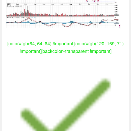
[color=rgb(64, 64, 64) !important][color=rgb(120, 169, 71)
!important][backcolor=transparent !important]