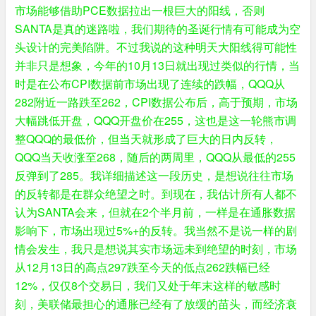
市场能够借助PCE数据拉出一根巨大的阳线，否则
SANTA是真的迷路啦，我们期待的圣诞行情有可能成为空
头设计的完美陷阱。不过我说的这种明天大阳线得可能性
并非只是想象，今年的10月13日就出现过类似的行情，当
时是在公布CPI数据前市场出现了连续的跌幅，QQQ从
282附近一路跌至262，CPI数据公布后，高于预期，市场
大幅跳低开盘，QQQ开盘价在255，这也是这一轮熊市调
整QQQ的最低价，但当天就形成了巨大的日内反转，
QQQ当天收涨至268，随后的两周里，QQQ从最低的255
反弹到了285。我详细描述这一段历史，是想说往往市场
的反转都是在群众绝望之时。到现在，我估计所有人都不
认为SANTA会来，但就在2个半月前，一样是在通胀数据
影响下，市场出现过5%+的反转。我当然不是说一样的剧
情会发生，我只是想说其实市场远未到绝望的时刻，市场
从12月13日的高点297跌至今天的低点262跌幅已经
12%，仅仅8个交易日，我们又处于年末这样的敏感时
刻，美联储最担心的通胀已经有了放缓的苗头，而经济衰