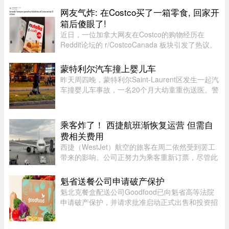
认，当天形成的是一场EF0级龙卷风。报告指出，
网友气炸: 在Costco买了一箱零食, 回家开
这场龙卷风是在一个弱超级单体 ...
箱后傻眼了!
近日，一位加拿大网友在Costco的购物经历在
Reddit论坛的 r/CostcoCanada 板块引发了热议。
这位网友兴冲冲地买了一箱心爱的巧克力零食，结
果回家一开箱，血压直接飙升——里面的零食居然
蒙特利尔汽车撞上婴儿车
凭空消失了近三分之一！图片来 ...
昨天周四晚，蒙特利尔Saint-Laurent区发生一起汽
车撞婴儿车事故，一名20个月大幼童重伤送医。警
方表示，晚上7时45分左右，接获多宗911报警，
称Montpellier Boulevard与Muir Street路口附近一
辆汽车撞上一辆婴儿车。 ...
乘客炸了！ 西捷航班渐恢复运营 但需自
费相关费用
西捷（WestJet）航空的旅客在周二依然受到罢工
带来的影响。公司正努力为乘客重新订票，尽管此
前经历了一天的空乘人员罢工与公司封锁事件。周
一，WestJet 与工会达成临时协议，航班已恢复运
魁省送餐公司申请破产保护
营。但公司在周二发邮件表 ...
魁北克餐盒配送公司Goodfood已向魁省高等法院
申请破产保护，并请求批准启动正式出售和投资招
募程序。公司昨天周二根据联邦《公司债权人安排
法》（CCAA）提交申请，同时要求任命Raymond