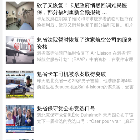
Chabot Inc.担任监督机构。此 ...
砍了又恢复！卡尼政府悄然回调难民医
保，部分福利重新全额报销 ...
卡尼政府在削减了难民和寻求庇护者的临时医疗保
险福利后，近期又悄然恢复了部分福利项目。图片
来源：51.CA 资料图片今年早些时候，渥太华按照
预算承诺削减资金，调整了为已安置的难民和等待
魁省法院暂时恢复了这家航空公司的服务
获得省或地区医保的庇护申 ...
资格
魁省高等法院已临时恢复了 Air Liaison 在魁省“区
域航空服务计划”（RAAP）中的资格，在案件审理
期间，暂停了省政府将该航空公司剔除出票价补贴
计划的决定。在周一颁布的一项判决中，法官
魁省卡车司机被杀案取得突破
Nancy Bonsaint 批准了 Ai ...
昨天魁北克省一名29岁男子被捕，他涉嫌参与4年
前发生在Beauce地区Saint-Isidore的谋杀案，受害
者Nicolas Audet于2022年被杀。魁北克省警
（SQ）清晨在Saint-Bernard的住所内逮捕了嫌疑
人étienne Gourde。Gourde将在 ...
魁省保守党公布竞选口号
魁北克保守党党魁Éric Duhaime昨天周四公布了该
党下一届省选的竞选口号：“Oser pour vrai”（真正
敢于突破）。Duhaime在魁省议会大楼前举行记者
会时表示，之所以选择“敢于突破”，是因为魁北克
未来联盟（CAQ）、 ...