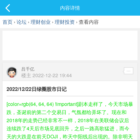
社区
内容详情
最新发表
首页
›
论坛
›
理财创业
›
理财投资
› 查看内容
吕千亿
楼主
2022-12-22 19:44
2022/12/22日绿圈股市日记
[color=rgb(64, 64, 64) !important]剧本走样了，今天市场暴
跌，圣诞前的第二个交易日，气氛都给弄坏了。现在和
2018年的走势已经非常不一样，2018年在美联储会议后
连续跌了4天后市场见底回升，之后一路高歌猛进，而今
天的大跌是在前天DOJI，昨天中阳线后出现的。除非明天