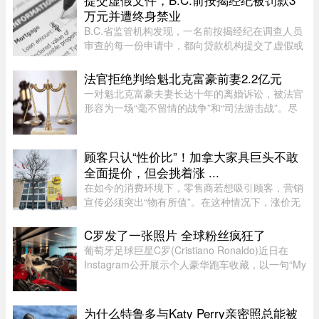
万元并遭终身禁业
B.C.省监管机构发现，一名前按揭经纪在调查人员
审查的每一份申请中，都向贷款机构提交了虚假或
具有误导性的信息，因此被终身禁止重返该行业。
法官拒绝判给魁北克富豪前妻2.2亿元
一对魁北克富豪夫妻长达十年的离婚诉讼，被法官
形容为一场“毫不留情的战争”和“司法游击战”。尽
管法院认定男方行为“应受谴责”，女方最终仍只获
得了远低于其所要求的约2.2亿元赔偿。 ...
顾客只认“性价比”！加拿大家具巨头不敢
全面提价，但会挑着涨 ...
在如今的消费环境下，零售商若想吸引顾客，营销
宣传必须突出“物有所值”。在这种情况下，涨价无
疑会削弱企业的竞争力。不过，随着燃油价格上涨
持续挤压利润空间，Leon’s Furniture Ltd.（LNF-
C罗发了一张照片 全球粉丝疯狂了
T）的管理层表示，公 ...
葡萄牙足球巨星C罗(Cristiano Ronaldo)近日在
Instagram公开展示个人豪华跑车收藏，以一句“My
toys（我的玩具）”搭配多张照片，引发全球球迷热
议。画面中集结超过40辆来自Ferrari、Rolls-
Royce、McLaren、Bugatti等 ...
为什么特鲁多与Katy Perry亲密照总能被