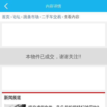
社区
内容详情
最新发表
首页
›
论坛
›
跳蚤市场
›
二手车交易
› 查看内容
本物件已成交，谢谢关注!!
新闻频道
提交虚假文件，B.C.前按揭经纪被罚款3