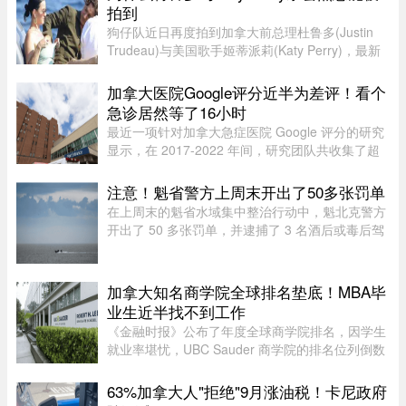
拍到
狗仔队近日再度拍到加拿大前总理杜鲁多(Justin
Trudeau)与美国歌手姬蒂派莉(Katy Perry)，最新
流出的一组照片显示，两人在法国南部海滩亲密互
动和拥吻，举止形影不离，再度成为娱乐媒体焦
加拿大医院Google评分近半为差评！看个
点，也成功吸引美国参议员的 ...
急诊居然等了16小时
最近一项针对加拿大急症医院 Google 评分的研究
显示，在 2017-2022 年间，研究团队共收集了超
5.3 万条 Google 评论，随机抽取了 1,000 条进行
深入分析。数据显示，47.9% 的评论为负面，远高
注意！魁省警方上周末开出了50多张罚单
于正面（32.3%）和中立（ ...
在上周末的魁省水域集中整治行动中，魁北克警方
开出了 50 多张罚单，并逮捕了 3 名酒后或毒后驾
驶船只的嫌疑人。作为一项统筹协调的航海安全专
项行动的一部分，包括蒙特利尔警方（SPVM）在
内的多支魁省警力在 8 月 1 ...
加拿大知名商学院全球排名垫底！MBA毕
业生近半找不到工作
《金融时报》公布了年度全球商学院排名，因学生
就业率堪忧，UBC Sauder 商学院的排名位列倒数
第二。一项针对近期 MBA 毕业生的调查显示，仅
有 53% 的人表示毕业三个月内找到工作。图片：
63%加拿大人"拒绝"9月涨油税！卡尼政府
RICHARD LAM /PNG在今年的 MB ...