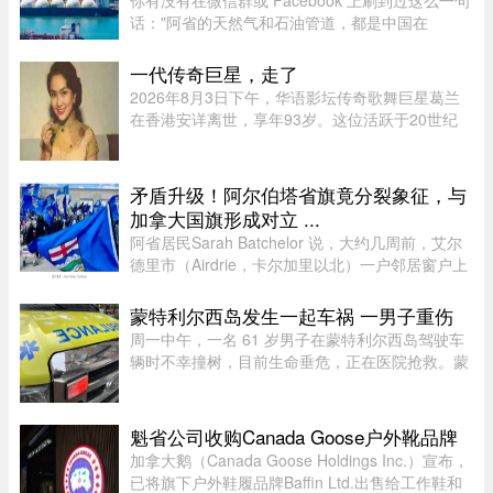
你有没有在微信群或 Facebook 上刷到过这么一句
话："阿省的天然气和石油管道，都是中国在
挖。"这句话在华人圈传得挺广，配上几张工地照
片，看起来"有图有真相"。那它到底是不是真的？
一代传奇巨星，走了
答案很简单：不准确，甚至可以说 ...
2026年8月3日下午，华语影坛传奇歌舞巨星葛兰
在香港安详离世，享年93岁。这位活跃于20世纪
50至60年代的“千面女郎”，以集唱歌、演戏和舞蹈
于一身的全能才华闻名，曾主演多部经典华语歌舞
片。她的离去，带走了一个流 ...
矛盾升级！阿尔伯塔省旗竟分裂象征，与
加拿大国旗形成对立 ...
阿省居民Sarah Batchelor 说，大约几周前，艾尔
德里市（Airdrie，卡尔加里以北）一户邻居窗户上
出现了一面巨大的蓝色旗帜，上面是阿省的盾徽，
从那时起一切开始发生变化。49 岁的音乐教师
蒙特利尔西岛发生一起车祸 一男子重伤
Batchelor 在阿省生活了大 ...
周一中午，一名 61 岁男子在蒙特利尔西岛驾驶车
辆时不幸撞树，目前生命垂危，正在医院抢救。蒙
特利尔警方（SPVM）透露，中午 12 点 55 分左右
接获 911 报警，称 Pointe-Claire 区的 Sources 大
道（介于 Avro 街与 Hy ...
魁省公司收购Canada Goose户外靴品牌
加拿大鹅（Canada Goose Holdings Inc.）宣布，
已将旗下户外鞋履品牌Baffin Ltd.出售给工作鞋和