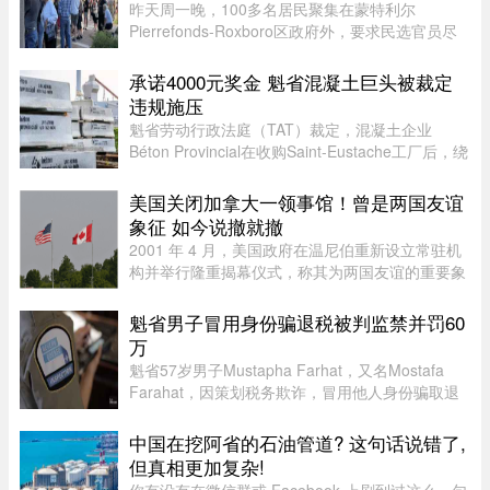
昨天周一晚，100多名居民聚集在蒙特利尔
Pierrefonds-Roxboro区政府外，要求民选官员尽
快采取行动。这是自今年6月西岛数百户住宅遭洪
水侵袭以来，该区举行的首次市政委员会会议。居
承诺4000元奖金 魁省混凝土巨头被裁定
民表示，自己已经花费数万甚至数十 ...
违规施压
魁省劳动行政法庭（TAT）裁定，混凝土企业
Béton Provincial在收购Saint-Eustache工厂后，绕
过工会私下接触员工，并以“3月底前达成协议每人
可获4000元”为条件施压，干扰集体协议谈判。法
美国关闭加拿大一领事馆！曾是两国友谊
庭指出，公司未告知员工， ...
象征 如今说撤就撤
2001 年 4 月，美国政府在温尼伯重新设立常驻机
构并举行隆重揭幕仪式，称其为两国友谊的重要象
征。美国驻加拿大大使 Gordon Giffin 当时与时任
曼省省长 Gary Doer 一同出席仪式。Giffin 表
魁省男子冒用身份骗退税被判监禁并罚60
示：“这不仅体现了美国政 ...
万
魁省57岁男子Mustapha Farhat，又名Mostafa
Farahat，因策划税务欺诈，冒用他人身份骗取退
税和税收抵免，被判处30个月监禁，并处以总额61
万元罚款。
中国在挖阿省的石油管道? 这句话说错了,
但真相更加复杂!