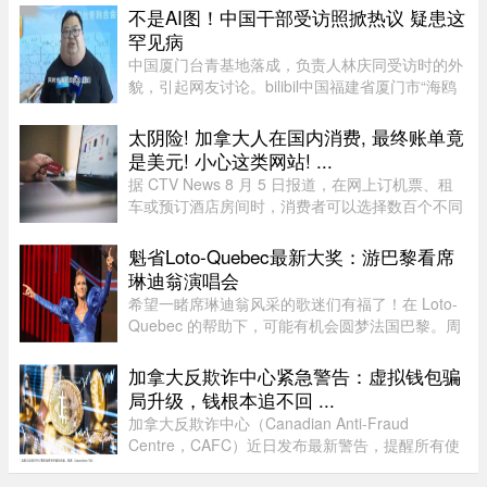
度依然出现了明显的放缓。图片来源：Global
不是AI图！中国干部受访照掀热议 疑患这
News这一现象在加拿大知名社区论坛 r/ ...
罕见病
中国厦门台青基地落成，负责人林庆同受访时的外
貌，引起网友讨论。bilibil中国福建省厦门市“海鸥
台青基地”落脚翔安科技园区，负责人林庆同受访
时，异常肿大的脖子引起网友议论，被怀疑是AI特
太阴险! 加拿大人在国内消费, 最终账单竟
效。不过，有认识他的 ...
是美元! 小心这类网站! ...
据 CTV News 8 月 5 日报道，在网上订机票、租
车或预订酒店房间时，消费者可以选择数百个不同
网站。图片来源：Pexels，作者：Negative Space
虽然有些旅游类网站是加拿大本地公司，但许多并
魁省Loto-Quebec最新大奖：游巴黎看席
非如此，即使你要前往加拿 ...
琳迪翁演唱会
希望一睹席琳迪翁风采的歌迷们有福了！在 Loto-
Quebec 的帮助下，可能有机会圆梦法国巴黎。周
一，Loto-Quebec 推出了“Diva in Paris
Experience”抽奖活动，将抽出两位幸运歌迷（每
加拿大反欺诈中心紧急警告：虚拟钱包骗
人可携一名同伴），邀他们亲临现 ...
局升级，钱根本追不回 ...
加拿大反欺诈中心（Canadian Anti-Fraud
Centre，CAFC）近日发布最新警告，提醒所有使
用加密货币钱包的用户，尤其是加密货币投资者，