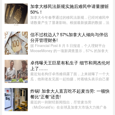
力修复受损的外交和经济关系。Martin Cauchon
加拿大移民法新规实施后难民申请量腰斩
曾在让·克雷蒂安政府任司 ...
50%！
加拿大今年春季通过的移民法新规，已经对难民申
请数量产生了显著影响。根据最新披露的数据，法
案生效后三个月内，全国仅接获 1.37 万宗难民申
请，较去年同期的 2.78 万宗减少近一半。新法生
信不过枕边人? 57%加拿大人倾向与伴侣
效，难民通道收紧今年 3 ...
分开管理财务!
据 Financial Post 8 月 5 日报道，个人理财平台
MooseMoney 的一项新调查显示，57% 的加拿大
人更倾向于与伴侣完全或大部分分开管理财务。该
调查于 6 月收集了 639 名加拿大成年人的反馈，
卓伟曝天王巨星有私生子 细节和周杰伦对
发现在稳定关系中，最受欢 ...
上了……
最近知名狗仔卓伟难得露了面，上来就曝了一个大
瓜，他和老友见面一起拍摄，对着镜头表示自己要
讲一个天王巨星私生子的故事。这里还是要强调一
下，卓伟爆料之前明确表示，故事就是故事，他手
炸锅! 加拿大人直言吃不起麦当劳: 一顿快
头也没有真凭实据，建议大 ...
餐比“正餐”还贵!
最近的一则财经新闻指出，尽管麦当劳
（McDonald’s）在全球及加拿大市场大力推广各
类“超值套餐”（Value Meals），但其销售额增长速