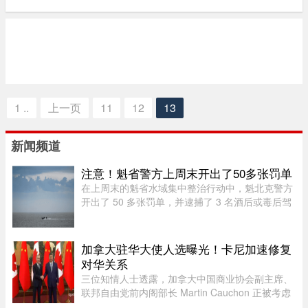
1 ..
上一页
11
12
13
新闻频道
注意！魁省警方上周末开出了50多张罚单
在上周末的魁省水域集中整治行动中，魁北克警方
开出了 50 多张罚单，并逮捕了 3 名酒后或毒后驾
驶船只的嫌疑人。作为一项统筹协调的航海安全专
项行动的一部分，包括蒙特利尔警方（SPVM）在
内的多支魁省警力在 8 月 1 ...
加拿大驻华大使人选曝光！卡尼加速修复
对华关系
三位知情人士透露，加拿大中国商业协会副主席、
联邦自由党前内阁部长 Martin Cauchon 正被考虑
担任渥太华驻中国大使人选。目前，加中两国正努