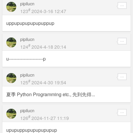
pipilucn
#
123
2024-3-16 12:47
uppupupupupupuppup
pipilucn
#
124
2024-4-18 20:14
u-----------------------p
pipilucn
#
125
2024-4-30 19:54
夏季 Python Programming etc., 先到先得...
pipilucn
#
126
2024-11-27 11:19
upupuppupupupupupup