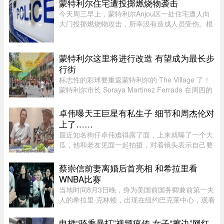
蒙特利尔住宅遭投掷燃烧物袭击
News这一现象在加拿大知名社区论坛 r/ ...
今天周三早上，蒙特利尔Anjou区一处住宅遭人向
大门投掷燃烧物攻击，所幸没有造成人员受伤。根
据蒙特利尔警方（SPVM）初步消息，事件发生在
早上7点左右。一名男子疑似来到位于place de
Bellefontaine、靠近avenue de ...
蒙特利尔这里将进行改造 有望成为最长步
行街
标志性的彩球要重返蒙特利尔的 The Village 了！
蒙特利尔市长 Soraya Martinez Ferrada 在周四的
新闻发布会上表示，悬挂在 Sainte-Catherine
Street East 上空的这些色彩斑斓的小球早已成为该
卓伟曝天王巨星有私生子 细节和周杰伦对
街区乃至这座城市的象征 ...
上了……
最近知名狗仔卓伟难得露了面，上来就曝了一个大
瓜，他和老友见面一起拍摄，对着镜头表示自己要
讲一个天王巨星私生子的故事。这里还是要强调一
下，卓伟爆料之前明确表示，故事就是故事，他手
蔡崇信前妻离婚后首亮相 和希拉里看
头也没有真凭实据，建议大 ...
WNBA比赛
当地时间8月3日晚，身为美国前国务卿兼前第一夫
人的希拉里·克林顿，出现在纽约巴克莱中心，观看
一场WNBA的比赛，纽约自由队迎战西雅图风暴
队。主场作战的纽约自由队最终以 95-83 获胜，位
电梯“骑乘暴打”视频疯传 女子“擦边”网红