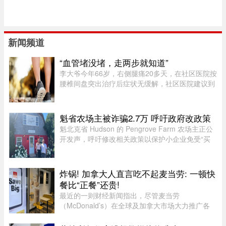
新闻频道
“血管堵没堵，走两步就知道”
李大爷今年66岁，右侧腿痛20多天，在社区医院按
腰椎间盘突出治疗后症状无缓解，社区医院建议到
三甲医院血管外科进一步检查。门诊查体发现李大
爷的双侧股动脉搏动良好，但右侧腘动脉（大腿后
侧）、胫后动脉（小腿后侧 ...
魁省农场主被诈骗2.7万 呼吁政府改政策
魁北克省 Hudson 的 Pengrove Farm 农场主正公
开发声，呼吁修改相关政策以保护小企业免受“买
家诈骗”，他们因一家诈骗性质的餐饮公司而损失
了价值 2.7 万元的货品。今年 4 月，由 Alana
Cosgrove 和 Matt Penney 夫 ...
炸锅! 加拿大人直言吃不起麦当劳: 一顿快
餐比“正餐”还贵!
最近的一则财经新闻指出，尽管麦当劳
（McDonald’s）在全球及加拿大市场大力推广各
类“超值套餐”（Value Meals），但其销售额增长速
度依然出现了明显的放缓。图片来源：Global