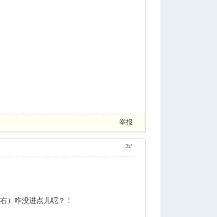
举报
3#
左右）咋没进点儿呢？！