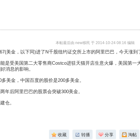
本帖最后由 new移民 于 2014-10-24 08:16 编辑
.67(美金，以下同)进了N千股纽约证交所上市的阿里巴巴，今天涨到了$
能是受美国第二大零售商Costco进驻天猫开店生意火爆，美国第一大零
利好消息的影响。
300多美金，中国百度的股价是200多美金。
两年后阿里巴巴的股票会突破300美金。
快建仓。
收藏
转播
分享
淘帖