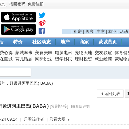
找回密码
免费注册
登
|
租房
|
售房
|
生意
|
就业
|
活动
活
特价
社区动态
地产
商家
蒙城黄页
费心得
蒙城车事
美食美味
电脑电讯
宠物天地
交友联谊
体育健
在蒙城
育儿话题
网际说法
留学移民
理财投资
就业经商
蒙城物
的，赶紧进阿里巴巴( BABA )
录
返回列表
进阿里巴巴( BABA )
[复制链接]
[推荐给好友]
24 09:14
|
只看该作者
|
只看大图