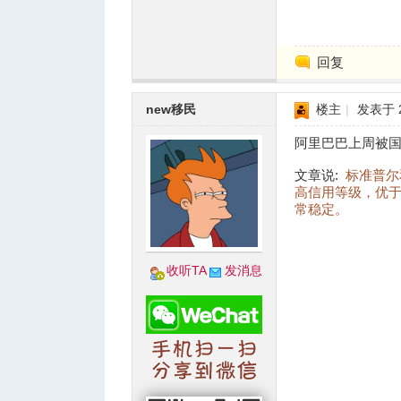
回复
人
new移民
楼主
|
发表于 20
阿里巴巴上周被国
文章说:
标准普尔
高信用等级，优于
常稳定。
网
收听TA
发消息