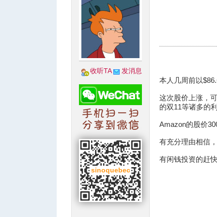
城
收听TA
发消息
本人几周前以$86
这次股价上涨，可
的双11等诸多的
Amazon的股价
有充分理由相信，
华
有闲钱投资的赶