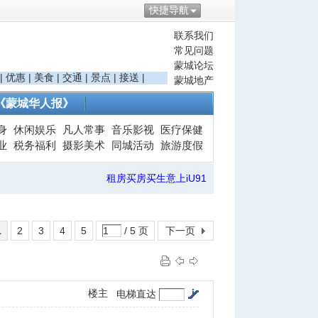
快捷导航
联系我们
常见问题
蒙城论坛
|
优惠
|
美食
|
交通
|
景点
|
接送
|
蒙城地产
《蒙城华人报》
身
休闲娱乐
凡人常事
音乐影视
医疗保健
业
税务福利
摄影美术
同城活动
旅游度假
租房买房买生意上iU91
1
2
3
4
5
/ 5 页
下一页
楼主
电梯直达