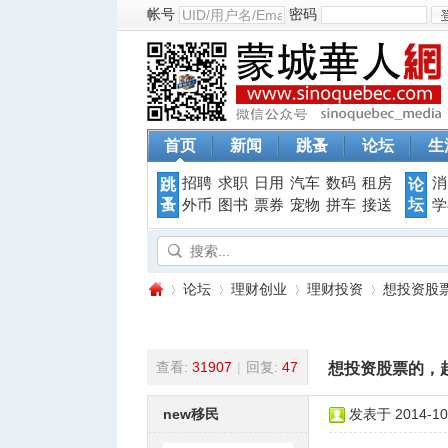
帐号
密码
首页
新闻
跳蚤
论坛
生
招聘
求职
日用
汽车
数码
租房
消
跳
论
蚤
坛
外币
图书
票券
宠物
拼车
接送
学
论坛
理财创业
理财投资
想投资股票
查看:
31907
|
回复:
47
想投资股票的，赶紧
蒙
»
›
›
›
new移民
发表于 2014-10-