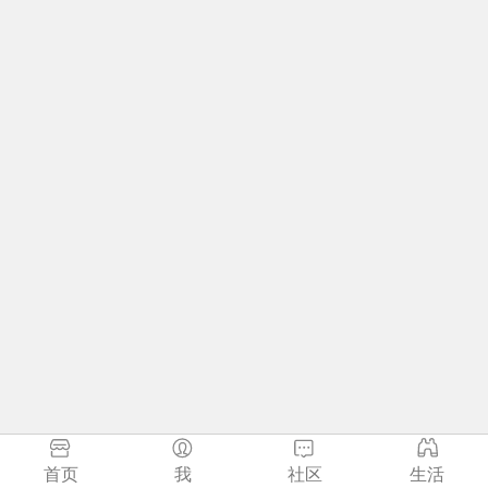
首页
我
社区
生活