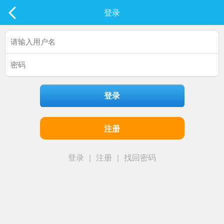
社区
登录
最新发表
登录
注册
登录
|
注册
|
找回密码