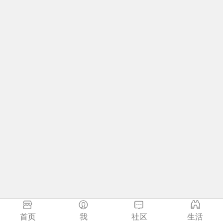
首页
我
社区
生活