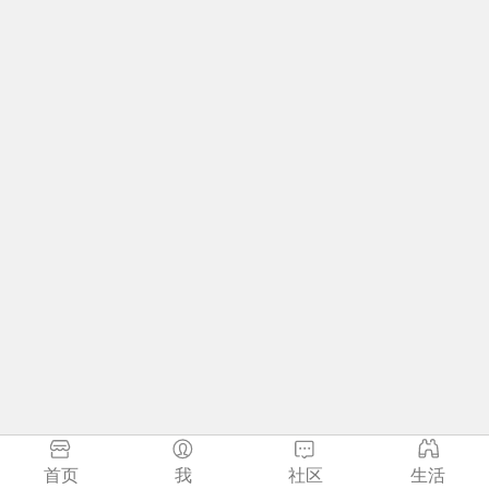
首页
我
社区
生活