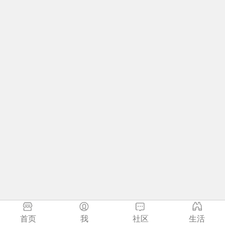
首页
我
社区
生活