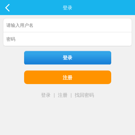
社区
登录
最新发表
登录
注册
登录
|
注册
|
找回密码