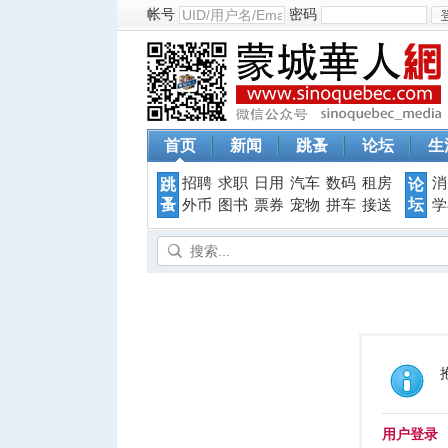
帐号
密码
首页
新闻
跳蚤
论坛
生
招聘
求职
日用
汽车
数码
租房
消
跳
论
蚤
坛
外币
图书
票券
宠物
拼车
接送
学
用户登录