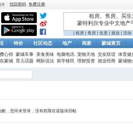
找回密码
免费注册
租房、售房、买生意
蒙特利尔专业中文地产平台 
登
|
租房
|
售房
|
生意
|
就业
|
活动
活
特价
社区动态
地产
商家
蒙城黄页
费心得
蒙城车事
美食美味
电脑电讯
宠物天地
交友联谊
体育健
在蒙城
育儿话题
网际说法
留学移民
理财投资
就业经商
蒙城物
录
抱歉，您尚未登录，没有权限在该版块回帖