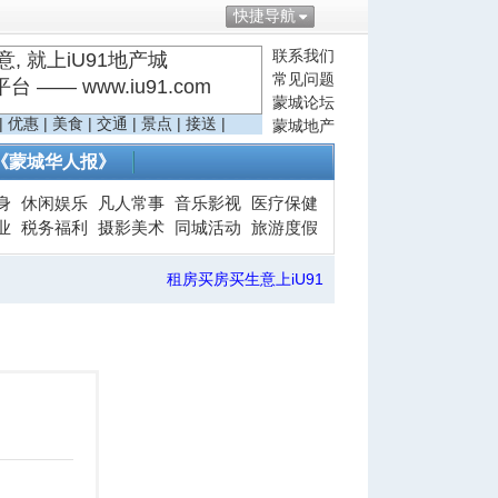
快捷导航
联系我们
, 就上iU91地产城
常见问题
—— www.iu91.com
蒙城论坛
|
优惠
|
美食
|
交通
|
景点
|
接送
|
蒙城地产
《蒙城华人报》
身
休闲娱乐
凡人常事
音乐影视
医疗保健
业
税务福利
摄影美术
同城活动
旅游度假
租房买房买生意上iU91