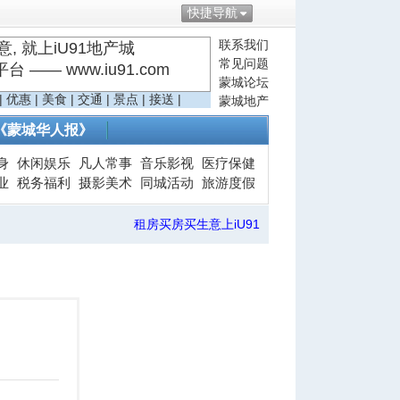
快捷导航
联系我们
, 就上iU91地产城
常见问题
—— www.iu91.com
蒙城论坛
|
优惠
|
美食
|
交通
|
景点
|
接送
|
蒙城地产
《蒙城华人报》
身
休闲娱乐
凡人常事
音乐影视
医疗保健
业
税务福利
摄影美术
同城活动
旅游度假
租房买房买生意上iU91