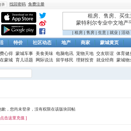
找回密码
免费注册
租房、售房、买生意
蒙特利尔专业中文地产平台 
登
|
租房
|
售房
|
生意
|
就业
|
活动
活
特价
社区动态
地产
商家
蒙城黄页
费心得
蒙城车事
美食美味
电脑电讯
宠物天地
交友联谊
体育健
在蒙城
育儿话题
网际说法
留学移民
理财投资
就业经商
蒙城物
录
抱歉，您尚未登录，没有权限在该版块回帖
[ 点击这里充值 ]