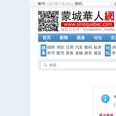
帐号
密码
首页
新闻
跳蚤
论坛
生
招聘
求职
日用
汽车
数码
租房
消
跳
论
蚤
坛
外币
图书
票券
宠物
拼车
接送
学
用户登录