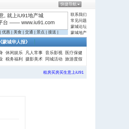
快捷导航
联系我们
, 就上iU91地产城
常见问题
—— www.iu91.com
蒙城论坛
|
优惠
|
美食
|
交通
|
景点
|
接送
|
蒙城地产
《蒙城华人报》
身
休闲娱乐
凡人常事
音乐影视
医疗保健
业
税务福利
摄影美术
同城活动
旅游度假
租房买房买生意上iU91