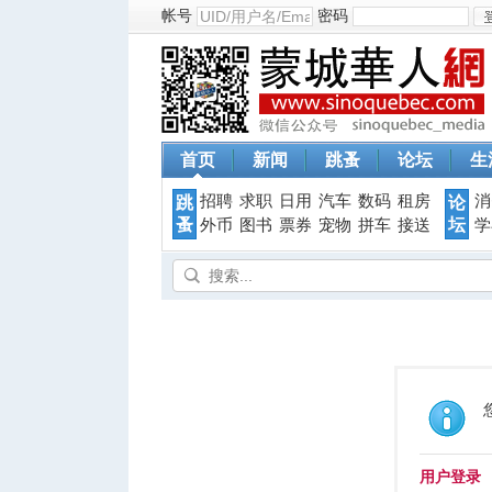
帐号
密码
首页
新闻
跳蚤
论坛
生
招聘
求职
日用
汽车
数码
租房
消
跳
论
蚤
坛
外币
图书
票券
宠物
拼车
接送
学
用户登录