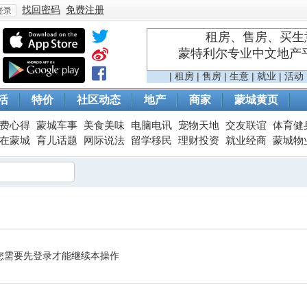
找回密码
免费注册
租房、售房、买生意
蒙特利尔专业中文地产平台 
登
|
租房
|
售房
|
生意
|
就业
|
活动
活
特价
社区动态
地产
商家
蒙城黄页
费心得
蒙城车事
美食美味
电脑电讯
宠物天地
交友联谊
体育健
在蒙城
育儿话题
网际说法
留学移民
理财投资
就业经商
蒙城物
录
您需要先登录才能继续本操作