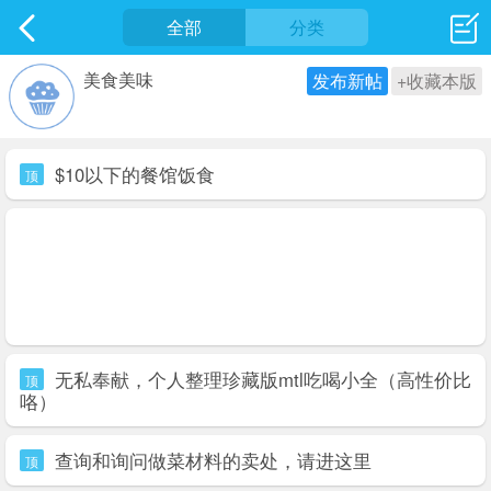
社区
全部
最新发表
分类
美食美味
发布新帖
+收藏本版
$10以下的餐馆饭食
顶
无私奉献，个人整理珍藏版mtl吃喝小全（高性价比
顶
咯）
查询和询问做菜材料的卖处，请进这里
顶