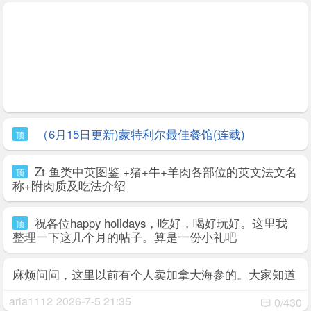
（6月15日更新)蒙特利尔最佳餐馆(连载)
顶
Zt 鱼类中英图鉴 +猪+牛+羊肉各部位的英文法文名
顶
称+附肉质及吃法介绍
祝各位happy holidays，吃好，喝好玩好。这里我
顶
整理一下这几个月的帖子。算是一份小礼吧
麻烦问问，这里以前有个人卖加拿大海参的。大家知道
他还在卖吗，谢谢
aria1112
2026-7-5 21:35
0/430