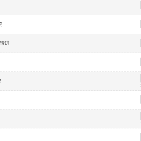
便
请进
选