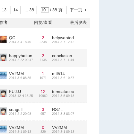
13
14
... 38
/ 38 页
下一页
作者
回复/查看
最后发表
QC
2
helpwanted
2014-3-4 18:40
2238
2014-3-7 12:42
happyhaitun
2
conclusion
2014-2-22 09:47
1135
2014-3-7 11:44
VV2MM
1
mtl514
2014-3-6 08:35
1071
2014-3-6 10:37
FUJJJ
12
tomcatacec
2013-12-4 15:25
10962
2014-3-5 09:18
seagull
3
RSZL
2014-2-2 20:08
957
2014-3-3 03:07
VV2MM
0
VV2MM
2014-3-1 09:13
829
2014-3-1 09:13