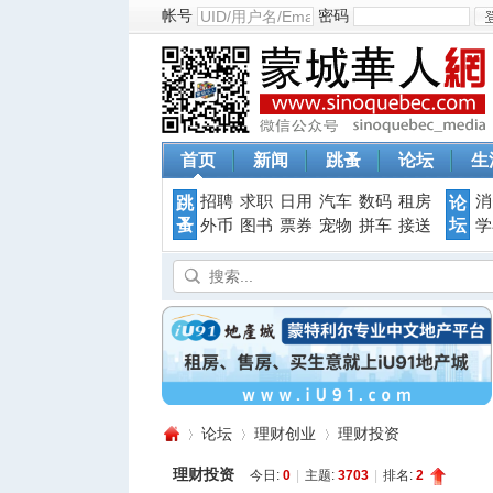
帐号
密码
首页
新闻
跳蚤
论坛
生
招聘
求职
日用
汽车
数码
租房
消
跳
论
蚤
坛
外币
图书
票券
宠物
拼车
接送
学
论坛
理财创业
理财投资
理财投资
今日:
0
|
主题:
3703
|
排名:
2