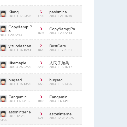
Kiang
6
pashmina
2014-1-17 23:28
1702
2014-1-21 16:40
Copy&amp;P
0
Copy&amp;Pa
a
1697
2014-1-20 22:14
2014-1-20 22:14
yizuodashan
2
BestCare
2014-1-16 15:41
1020
2014-1-17 21:51
ilikemaple
3
人民子弟兵
2009-4-25 22:29
2236
2014-1-15 16:17
bugsad
0
bugsad
2014-1-15 13:25
655
2014-1-15 13:25
Fangemin
0
Fangemin
2014-1-6 14:16
1818
2014-1-6 14:16
astoninterne
0
astoninterne
2013-12-28
621
2013-12-28 23:25
23:25