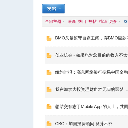
蒙
»
›
›
全部主题
最新
热门
热帖
精华
更多
BMO又暴监守自盗丑闻，存BMO巨款
创业机会 - 如果您对您目前的收入不
城
纽约时报：高息网络银行搅局中国金融
我在加拿大投资理财血本无归的噩梦
..
想结交有志于Mobile App 的人士，共
华
CBC：加国投资顾问 良莠不齐