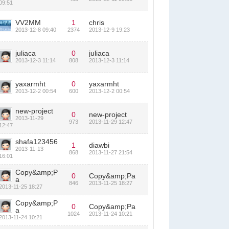
09:51
VV2MM
1
chris
2013-12-8 09:40
2374
2013-12-9 19:23
juliaca
0
juliaca
2013-12-3 11:14
808
2013-12-3 11:14
yaxarmht
0
yaxarmht
2013-12-2 00:54
600
2013-12-2 00:54
new-project
0
new-project
2013-11-29
973
2013-11-29 12:47
12:47
shafa123456
1
diawbi
2013-11-13
868
2013-11-27 21:54
16:01
Copy&amp;P
0
Copy&amp;Pa
a
846
2013-11-25 18:27
2013-11-25 18:27
Copy&amp;P
0
Copy&amp;Pa
a
1024
2013-11-24 10:21
2013-11-24 10:21