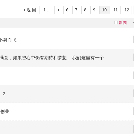
返 回
1 ...
6
7
8
9
10
11
12
新窗
不翼而飞
太满意，如果您心中仍有期待和梦想， 我们这里有一个
.
2
同创业