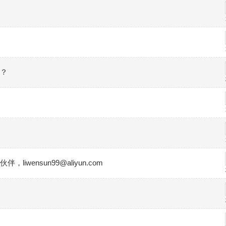
？
wensun99@aliyun.com