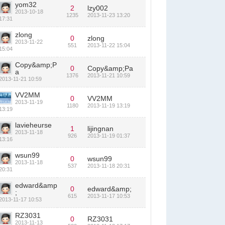
yom32
2
lzy002
2013-10-18
1235
2013-11-23 13:20
17:31
zlong
0
zlong
2013-11-22
551
2013-11-22 15:04
15:04
Copy&amp;P
0
Copy&amp;Pa
a
1376
2013-11-21 10:59
2013-11-21 10:59
VV2MM
0
VV2MM
2013-11-19
1180
2013-11-19 13:19
13:19
lavieheurse
1
lijingnan
2013-11-18
926
2013-11-19 01:37
13:16
wsun99
0
wsun99
2013-11-18
537
2013-11-18 20:31
20:31
edward&amp
0
edward&amp;
;
615
2013-11-17 10:53
2013-11-17 10:53
RZ3031
0
RZ3031
2013-11-13