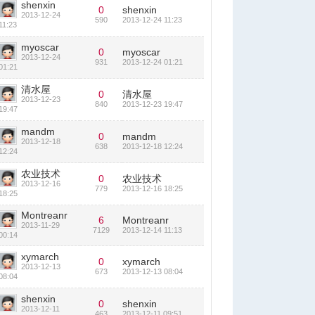
shenxin
0
shenxin
2013-12-24
590
2013-12-24 11:23
11:23
myoscar
0
myoscar
2013-12-24
931
2013-12-24 01:21
01:21
清水屋
0
清水屋
2013-12-23
840
2013-12-23 19:47
19:47
mandm
0
mandm
2013-12-18
638
2013-12-18 12:24
12:24
农业技术
0
农业技术
2013-12-16
779
2013-12-16 18:25
18:25
Montreanr
6
Montreanr
2013-11-29
7129
2013-12-14 11:13
00:14
xymarch
0
xymarch
2013-12-13
673
2013-12-13 08:04
08:04
shenxin
0
shenxin
2013-12-11
463
2013-12-11 09:51