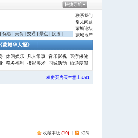
快捷导航
联系我们
常见问题
蒙城论坛
|
优惠
|
美食
|
交通
|
景点
|
接送
|
蒙城地产
《蒙城华人报》
身
休闲娱乐
凡人常事
音乐影视
医疗保健
业
税务福利
摄影美术
同城活动
旅游度假
租房买房买生意上iU91
收藏本版
(
10
)
|
订阅