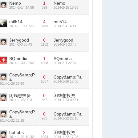
Nemo
1
Nemo
2014-2-14 14:58
899
2014-2-15 10:36
mtl514
4
mtl514
2014-1-19 11:25
3785
2014-2-4 16:41
Jerrygood
0
Jerrygood
2014-2-3 23:43
1152
2014-2-3 23:43
SQmedia
1
SQmedia
2014-1-30 22:02
4008
2014-2-1 22:54
Copy&amp;P
0
Copy&amp;Pa
a
1057
2014-1-26 17:50
2014-1-26 17:50
闲钱想投资
0
闲钱想投资
2014-1-23 09:31
887
2014-1-23 09:31
Copy&amp;P
0
Copy&amp;Pa
a
903
2014-1-22 22:15
2014-1-22 22:15
bobobs
2
闲钱想投资
2014-1-21 10:32
1003
2014-1-22 17:28