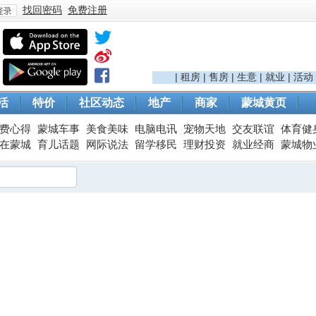
找回密码
免费注册
登
|
租房
|
售房
|
生意
|
就业
|
活动
活
特价
社区动态
地产
商家
蒙城黄页
费心得
蒙城车事
美食美味
电脑电讯
宠物天地
交友联谊
体育健
在蒙城
育儿话题
网际说法
留学移民
理财投资
就业经商
蒙城物
录