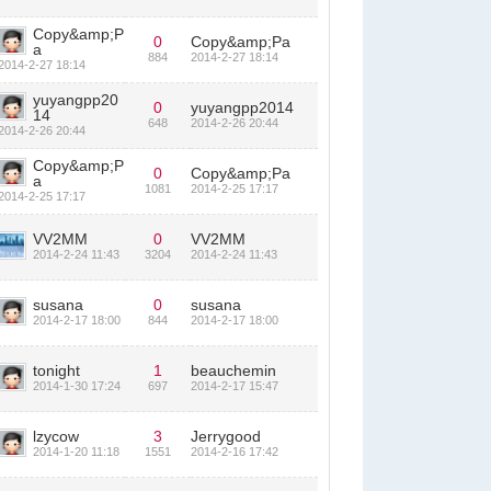
Copy&amp;P
0
Copy&amp;Pa
a
884
2014-2-27 18:14
2014-2-27 18:14
yuyangpp20
0
yuyangpp2014
14
648
2014-2-26 20:44
2014-2-26 20:44
Copy&amp;P
0
Copy&amp;Pa
a
1081
2014-2-25 17:17
2014-2-25 17:17
VV2MM
0
VV2MM
2014-2-24 11:43
3204
2014-2-24 11:43
susana
0
susana
2014-2-17 18:00
844
2014-2-17 18:00
tonight
1
beauchemin
2014-1-30 17:24
697
2014-2-17 15:47
lzycow
3
Jerrygood
2014-1-20 11:18
1551
2014-2-16 17:42