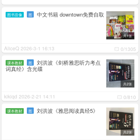
中文书籍 downtown免费自取
图书音像
图
共1张
AliceQ
2026-3-1 16:13
0/1305
刘洪波《剑桥雅思听力考点
课本教材
图
词真经》含光碟
共2张
kikiqd
2026-2-21 14:11
0/810
刘洪波《雅思阅读真经5》
课本教材
图
共2张