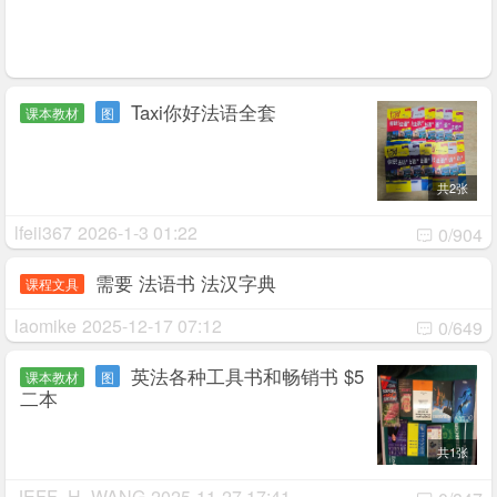
Taxi你好法语全套
课本教材
图
共2张
lfeii367
2026-1-3 01:22
0/904
需要 法语书 法汉字典
课程文具
laomike
2025-12-17 07:12
0/649
英法各种工具书和畅销书 $5
课本教材
图
二本
共1张
JEFF_H_WANG
2025-11-27 17:41