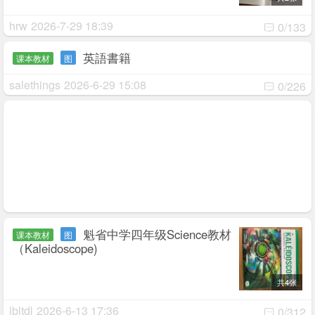
hrw
2026-7-29 18:39
0/133
英語書籍
课本教材
图
salethings
2026-6-29 15:08
0/226
魁省中学四年级Science教材
课本教材
图
（Kaleidoscope)
共4张
lbltdl
2026-6-13 17:36
0/312