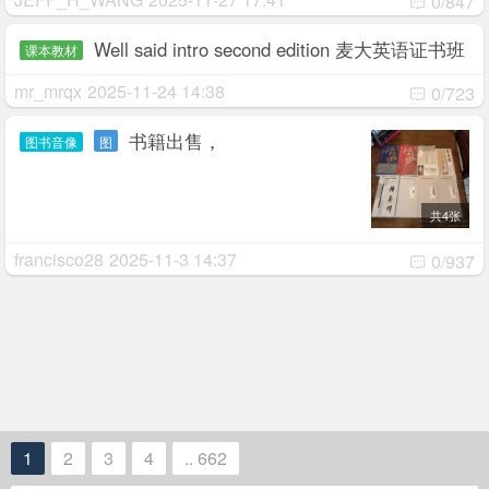
0/847
Well said intro second edition 麦大英语证书班
课本教材
指定教材
mr_mrqx
2025-11-24 14:38
0/723
书籍出售，
图书音像
图
共4张
francisco28
2025-11-3 14:37
0/937
1
2
3
4
.. 662