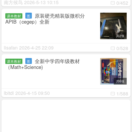
南方候鸟
2026-5-13 10:15
0/452
原装硬壳精装版微积分
课本教材
图
APIB（cegep）全新
共2张
lisafan
2026-4-25 22:09
0/528
全新中学四年级教材
课本教材
图
（Math+Science)
共6张
lbltdl
2026-4-15 09:50
1/588