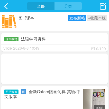
社区
全部
最新发表
分类
图书课本
发布新帖
+收藏本版
法语学习资料
课本教材
Vikie
2026-8-3 10:49
0/120
全新Oxford图画词典.英语/中
图书音像
图
文版本
共2张