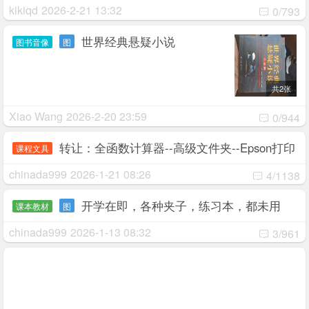
kikiqd
2026-2-21 13:32
0/793
世界经典悬疑小说
图书音像
图
共2张
Xiao Wang
2026-2-20 23:59
0/944
转让：全函数计算器--高级文件夹--Epson打印
课程文具
机墨盒Ink
chinada999
2026-1-21 08:26
4/1138
开学在即，各种夹子，练习本，都未用
课本教材
图
过...
chinada999
2026-1-13 08:32
3/961