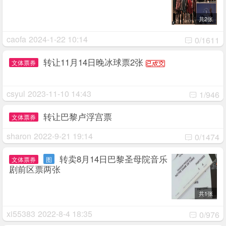
共2张
caofa
2024-1-22 10:14
0/1611
转让11月14日晚冰球票2张
文体票券
csyul
2023-11-10 14:43
1/946
转让巴黎卢浮宫票
文体票券
sharon
2022-9-21 19:14
0/1474
转卖8月14日巴黎圣母院音乐
文体票券
图
剧前区票两张
共1张
xi55383
2022-8-4 18:35
0/976