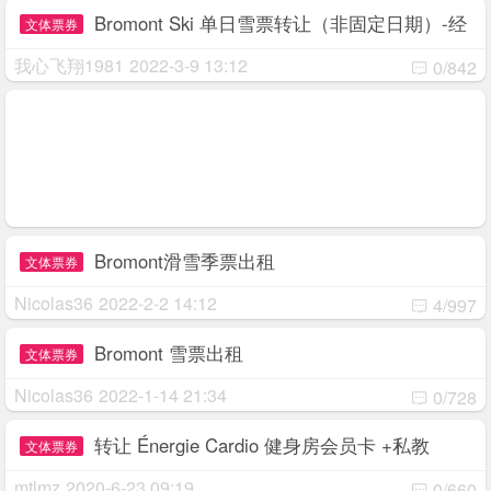
Bromont Ski 单日雪票转让（非固定日期）-经
文体票券
工作人员确认可转让使用
我心飞翔1981
2022-3-9 13:12
0/842
Bromont滑雪季票出租
文体票券
Nicolas36
2022-2-2 14:12
4/997
Bromont 雪票出租
文体票券
Nicolas36
2022-1-14 21:34
0/728
转让 Énergie Cardio 健身房会员卡 +私教
文体票券
Training 课程
mtlmz
2020-6-23 09:19
0/660