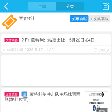
社区
全部
最新发表
分类
票券转让
发布新帖
+收藏本版
? F1 蒙特利尔站票出让｜5月22日-24日
文体票券
abc404140
2026-5-17 11:22
7/639
蒙特利尔冲击队主场球票两
文体票券
图
张(绝佳位置)
共2张