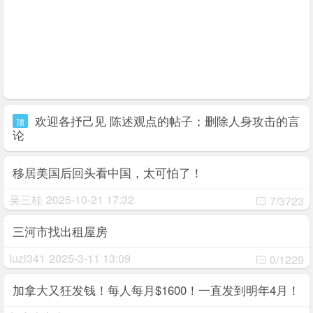
欢迎各抒己见 陈述观点的帖子；删除人身攻击的言
顶
论
移居美国后回头看中国，太可怕了！
吴三桂
2025-10-21 17:32
7/3723
三河市找出租屋房
luzi341
2025-3-11 13:09
0/1229
加拿大又狂发钱！每人每月$1600！一直发到明年4月！
每家最多可领近$5万加元!悲催...