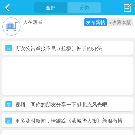
社区
全部
最新发表
分类
人在魁省
发布新帖
+收藏本版
再次公告举报不良（拉圾）帖子的办法
顶
视频：同你的朋友分享一下魁北克风光吧
顶
更多及时新闻，请跟踪《蒙城华人报》新浪微博
顶