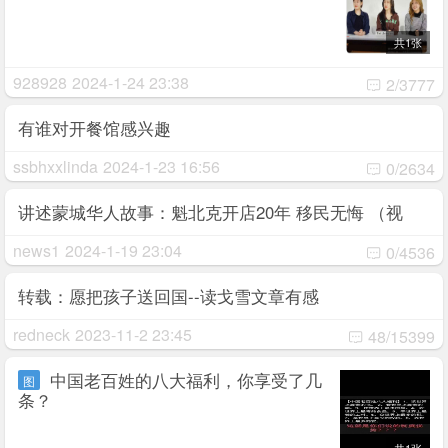
共1张
928928
2024-1-24 23:38
2/3777
有谁对开餐馆感兴趣
ssbhxxlinda
2024-1-23 16:56
0/2634
讲述蒙城华人故事：魁北克开店20年 移民无悔 （视
频）
news1
2024-1-19 23:04
0/4536
转载：愿把孩子送回国--读戈雪文章有感
redneck
2023-11-2 23:45
48/15399
中国老百姓的八大福利，你享受了几
图
条？