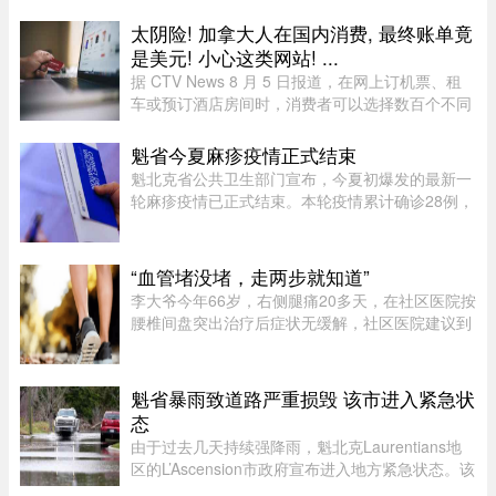
秒行车记录仪显示，一辆白色SUV行驶在中间车
道，其前方右边是一处转弯，前端左侧是一个隧道
太阴险! 加拿大人在国内消费, 最终账单竟
口，当车驶至该隧道口附近时 ...
是美元! 小心这类网站! ...
据 CTV News 8 月 5 日报道，在网上订机票、租
车或预订酒店房间时，消费者可以选择数百个不同
网站。图片来源：Pexels，作者：Negative Space
虽然有些旅游类网站是加拿大本地公司，但许多并
魁省今夏麻疹疫情正式结束
非如此，即使你要前往加拿 ...
魁北克省公共卫生部门宣布，今夏初爆发的最新一
轮麻疹疫情已正式结束。本轮疫情累计确诊28例，
显示病毒传播范围较为有限。根据规定，每出现一
例麻疹病例，公共卫生部门都会展开调查，追踪感
染源，并通知可能接触病毒 ...
“血管堵没堵，走两步就知道”
李大爷今年66岁，右侧腿痛20多天，在社区医院按
腰椎间盘突出治疗后症状无缓解，社区医院建议到
三甲医院血管外科进一步检查。门诊查体发现李大
爷的双侧股动脉搏动良好，但右侧腘动脉（大腿后
侧）、胫后动脉（小腿后侧 ...
魁省暴雨致道路严重损毁 该市进入紧急状
态
由于过去几天持续强降雨，魁北克Laurentians地
区的L’Ascension市政府宣布进入地方紧急状态。该
市政府在社交媒体上表示，约900名居民所在的社