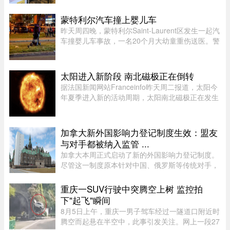
类“超值套餐”（Value Meals），但其销售额增长速
度依然出现了明显的放缓。图片来源：Global
蒙特利尔汽车撞上婴儿车
News这一现象在加拿大知名社区论坛 r/ ...
昨天周四晚，蒙特利尔Saint-Laurent区发生一起汽
车撞婴儿车事故，一名20个月大幼童重伤送医。警
方表示，晚上7时45分左右，接获多宗911报警，
称Montpellier Boulevard与Muir Street路口附近一
辆汽车撞上一辆婴儿车。 ...
太阳进入新阶段 南北磁极正在倒转
据法国新闻网站Franceinfo昨天周二报道，太阳今
年夏季进入新的活动周期，太阳南北磁极正在发生
倒转。这一现象大约每11年出现一次。在太阳活动
达到峰值时，太阳两极会交换位置：北磁极转变为
南磁极，南磁极则转变为北 ...
加拿大新外国影响力登记制度生效：盟友
与对手都被纳入监管 ...
加拿大本周正式启动了新的外国影响力登记制度。
尽管这一制度原本针对中国、俄罗斯等传统对手，
但实际上，美国等加拿大最亲密的盟友也被纳入监
管。该制度在立法通过两年后启动实施，旨在通过
重庆一SUV行驶中突腾空上树 监控拍
要求相关活动公开申报、设 ...
下"起飞"瞬间
8月5日上午，重庆一男子驾车经过一隧道口附近时
腾空而起悬在半空中，此事引发关注。网上一段27