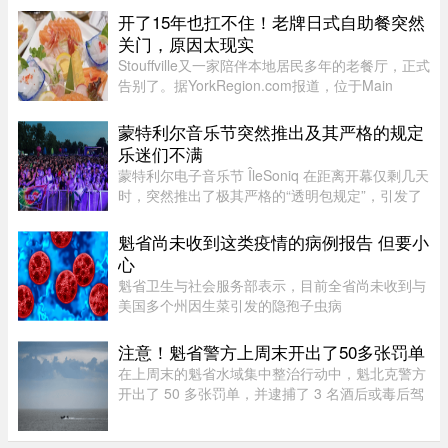
区遭遇严重雨灾，多条道路受到破坏，其中一些路
开了15年也扛不住！老牌日式自助餐突然
段甚至被冲毁或无法通行。 ...
关门，原因太现实
Stouffville又一家陪伴本地居民多年的老餐厅，正式
告别了。据YorkRegion.com报道，位于Main
Street与Ringwood Drive交界处的日式自助餐厅
Maki Zushi，已于7月30日结束营业。Maki Zushi
蒙特利尔音乐节突然推出及其严格的规定
经营15年后因租金上涨于7月30 ...
乐迷们不满
蒙特利尔电子音乐节 ÎleSoniq 在距离开幕仅剩几天
时，突然推出了极其严格的“透明包规定”，引发了
乐迷们的强烈不满。“我本来有好几个去音乐节专
门用的腰包，结果在 ÎleSoniq 开幕前几天还得折腾
魁省尚未收到这类疫情的病例报告 但要小
着重新买一个，太 ...
心
魁省卫生与社会服务部表示，目前全省尚未收到与
美国多个州因生菜引发的隐孢子虫病
（Cyclosporiasis，环孢子虫病）疫情相关的病例
报告。这种由寄生虫引起的感染主要通过受污染的
注意！魁省警方上周末开出了50多张罚单
食物或水传播，会导致水样腹泻、胃痉挛 ...
在上周末的魁省水域集中整治行动中，魁北克警方
开出了 50 多张罚单，并逮捕了 3 名酒后或毒后驾
驶船只的嫌疑人。作为一项统筹协调的航海安全专
项行动的一部分，包括蒙特利尔警方（SPVM）在