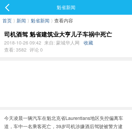
社区
魁省新闻
最新发表
首页
⟩
新闻
⟩
魁省新闻
⟩
查看内容
司机酒驾 魁省建筑业大亨儿子车祸中死亡
2018-10-26 09:42
来自: 蒙城华人网
收藏
查看: 3582
评论 0
今天凌晨一辆汽车在魁北克省Laurentians地区失控偏离车
道，车中一名乘客死亡，39岁司机涉嫌酒后驾驶被警方逮