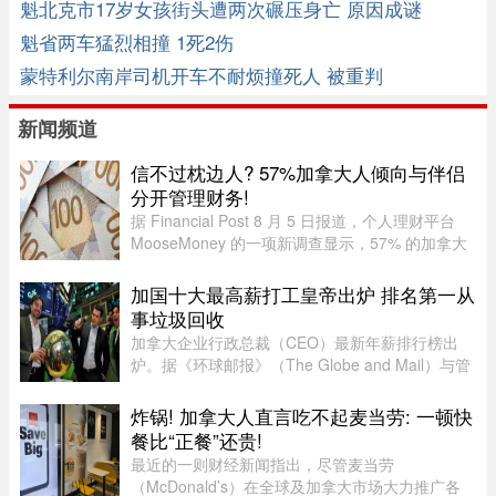
魁北克市17岁女孩街头遭两次碾压身亡 原因成谜
魁省两车猛烈相撞 1死2伤
蒙特利尔南岸司机开车不耐烦撞死人 被重判
新闻频道
信不过枕边人? 57%加拿大人倾向与伴侣
分开管理财务!
据 Financial Post 8 月 5 日报道，个人理财平台
MooseMoney 的一项新调查显示，57% 的加拿大
人更倾向于与伴侣完全或大部分分开管理财务。该
调查于 6 月收集了 639 名加拿大成年人的反馈，
加国十大最高薪打工皇帝出炉 排名第一从
发现在稳定关系中，最受欢 ...
事垃圾回收
加拿大企业行政总裁（CEO）最新年薪排行榜出
炉。据《环球邮报》（The Globe and Mail）与管
理顾问公司Global Governance Advisors共同发布
的2025年「加拿大百大上市公司CEO薪酬排名，
炸锅! 加拿大人直言吃不起麦当劳: 一顿快
全国最高薪的上市公司行政总裁为 ...
餐比“正餐”还贵!
最近的一则财经新闻指出，尽管麦当劳
（McDonald’s）在全球及加拿大市场大力推广各