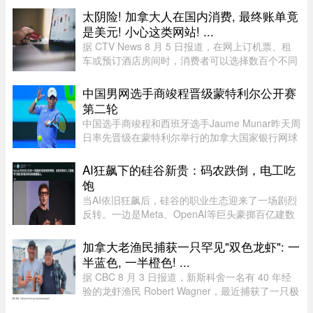
Cosgrove 和 Matt Penney 夫 ...
太阴险! 加拿大人在国内消费, 最终账单竟
是美元! 小心这类网站! ...
据 CTV News 8 月 5 日报道，在网上订机票、租
车或预订酒店房间时，消费者可以选择数百个不同
网站。图片来源：Pexels，作者：Negative Space
虽然有些旅游类网站是加拿大本地公司，但许多并
中国男网选手商竣程晋级蒙特利尔公开赛
非如此，即使你要前往加拿 ...
第二轮
中国选手商竣程和西班牙选手Jaume Munar昨天周
日率先晋级在蒙特利尔举行的加拿大国家银行网球
公开赛（National Bank Open）第二轮，不过持续
降雨让赛事安排受到严重影响。世界排名第270位
AI狂飙下的硅谷新贵：码农跌倒，电工吃
的商竣程以6比3、6比3击败巴 ...
饱
当AI依旧狂飙后，硅谷的职业生态迎来了一场剧烈
反转。一边是Meta、OpenAI等巨头豪掷百亿建数
据中心，开出百万年薪疯抢电工，甚至自办技校批
量培养技工；一边是大厂白领接连发起抗议，担忧
加拿大老渔民捕获一只罕见"双色龙虾": 一
AI迭代吞噬自身岗位。曾经站 ...
半蓝色, 一半橙色! ...
据 CBC 8 月 3 日报道，新斯科舍一名有 40 年经
验的龙虾渔民 Robert Wagner，最近捕获了一只极
为罕见的龙虾。这只龙虾从头到尾一边是蓝色，一