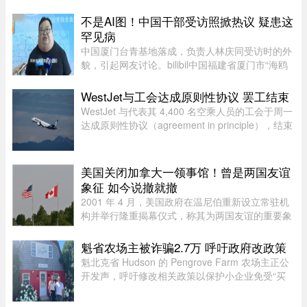
年 7 月的 3,709 套有所下滑。与去年同期相比，该
地区所有房屋类型以及各 ...
不是AI图！中国干部受访照掀热议 疑患这
罕见病
中国厦门台青基地落成，负责人林庆同受访时的外
貌，引起网友讨论。bilibil中国福建省厦门市“海鸥
台青基地”落脚翔安科技园区，负责人林庆同受访
时，异常肿大的脖子引起网友议论，被怀疑是AI特
WestJet与工会达成原则性协议 罢工结束
效。不过，有认识他的 ...
WestJet 与代表其 4,400 名空乘人员的工会于周一
达成原则性协议（agreement in principle），结束
了自周日开始的罢工。
美国关闭加拿大一领事馆！曾是两国友谊
象征 如今说撤就撤
2001 年 4 月，美国政府在温尼伯重新设立常驻机
构并举行隆重揭幕仪式，称其为两国友谊的重要象
征。美国驻加拿大大使 Gordon Giffin 当时与时任
曼省省长 Gary Doer 一同出席仪式。Giffin 表
魁省农场主被诈骗2.7万 呼吁政府改政策
示：“这不仅体现了美国政 ...
魁北克省 Hudson 的 Pengrove Farm 农场主正公
开发声，呼吁修改相关政策以保护小企业免受“买
家诈骗”，他们因一家诈骗性质的餐饮公司而损失
了价值 2.7 万元的货品。今年 4 月，由 Alana