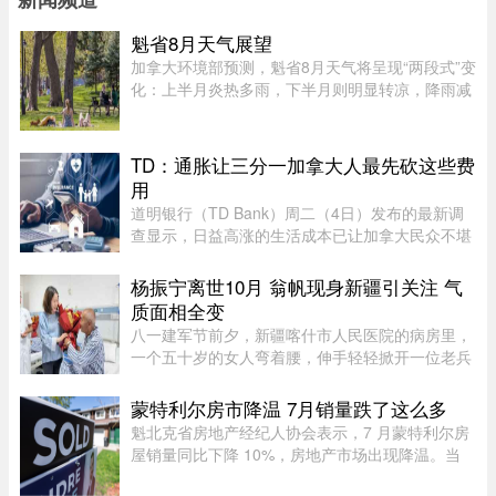
魁省8月天气展望
加拿大环境部预测，魁省8月天气将呈现“两段式”变
化：上半月炎热多雨，下半月则明显转凉，降雨减
少。8月初，魁省多个地区已迎来较多降雨。未来
第一周，中部和东部地区气温预计将高于正常水
平，而南部地区气温则略低 ...
TD：通胀让三分一加拿大人最先砍这些费
用
道明银行（TD Bank）周二（4日）发布的最新调
查显示，日益高涨的生活成本已让加拿大民众不堪
重负，许多人正考虑缩减或取消保险计划。据
Global News报道，道明保险（TD Insurance）的
杨振宁离世10月 翁帆现身新疆引关注 气
数据指出，33%的加拿大民众为了节 ...
质面相全变
八一建军节前夕，新疆喀什市人民医院的病房里，
一个五十岁的女人弯着腰，伸手轻轻掀开一位老兵
眼睛上的纱布。老兵重见光明，激动得想坐起来道
谢，她连忙摆手：“不用起来，不用起来”。镜头扫
蒙特利尔房市降温 7月销量跌了这么多
过去，齐肩发，淡蓝新中 ...
魁北克省房地产经纪人协会表示，7 月蒙特利尔房
屋销量同比下降 10%，房地产市场出现降温。当
月，蒙特利尔共录得 3,338 套住宅成交，较 2025