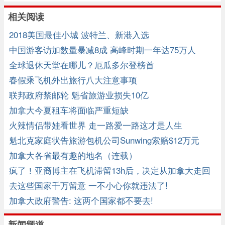
相关阅读
2018美国最佳小城 波特兰、新港入选
中国游客访加数量暴减8成 高峰时期一年达75万人
全球退休天堂在哪儿？厄瓜多尔登榜首
春假乘飞机外出旅行八大注意事项
联邦政府禁邮轮 魁省旅游业损失10亿
加拿大今夏租车将面临严重短缺
火辣情侣带娃看世界 走一路爱一路这才是人生
魁北克家庭状告旅游包机公司Sunwing索赔$12万元
加拿大各省最有趣的地名（连载）
疯了！亚裔博主在飞机滞留13h后，决定从加拿大走回
美国
去这些国家千万留意 一不小心你就违法了!
加拿大政府警告: 这两个国家都不要去!
新闻频道