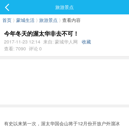
社区
旅游景点
最新发表
首页
⟩
蒙城生活
⟩
旅游景点
⟩
查看内容
今年冬天的渥太华非去不可！
2017-11-23 12:14
来自: 蒙城华人网
收藏
查看: 7090
评论 0
有史以来第一次，渥太华国会山将于12月份开放户外溜冰