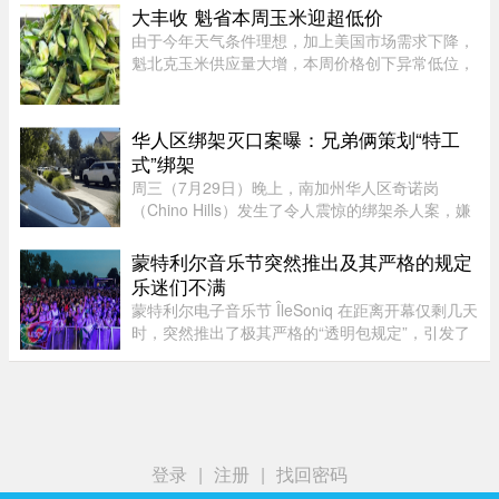
边是橙色，颜色分界极为分明。Wagner 表示：“我
大丰收 魁省本周玉米迎超低价
当时只说了句‘哇！我这 ...
由于今年天气条件理想，加上美国市场需求下降，
魁北克玉米供应量大增，本周价格创下异常低位，
让期待已久的消费者大饱口福。位于Montérégie地
区Saint-Paul-d’Abbotsford的Jardins Damaco负责
人David Côté表示， ...
华人区绑架灭口案曝：兄弟俩策划“特工
式”绑架
周三（7月29日）晚上，南加州华人区奇诺岗
（Chino Hills）发生了令人震惊的绑架杀人案，嫌
犯眼见绑架事件败露，当着警察的面枪杀了受害
者，此种暴行震惊了全美。周五（7月31日），圣
蒙特利尔音乐节突然推出及其严格的规定
贝纳迪诺县（San Bernardino Coun ...
乐迷们不满
蒙特利尔电子音乐节 ÎleSoniq 在距离开幕仅剩几天
时，突然推出了极其严格的“透明包规定”，引发了
乐迷们的强烈不满。“我本来有好几个去音乐节专
门用的腰包，结果在 ÎleSoniq 开幕前几天还得折腾
着重新买一个，太 ...
登录
|
注册
|
找回密码