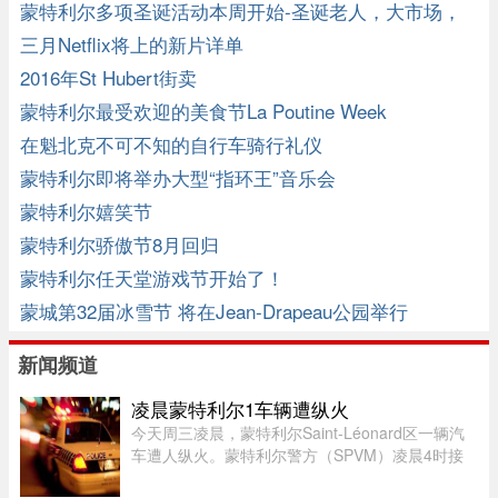
蒙特利尔多项圣诞活动本周开始-圣诞老人，大市场，
户外冰场 ... ...
三月Netflix将上的新片详单
2016年St Hubert街卖
蒙特利尔最受欢迎的美食节La Poutine Week
在魁北克不可不知的自行车骑行礼仪
蒙特利尔即将举办大型“指环王”音乐会
蒙特利尔嬉笑节
蒙特利尔骄傲节8月回归
蒙特利尔任天堂游戏节开始了！
蒙城第32届冰雪节 将在Jean-Drapeau公园举行
新闻频道
凌晨蒙特利尔1车辆遭纵火
今天周三凌晨，蒙特利尔Saint-Léonard区一辆汽
车遭人纵火。蒙特利尔警方（SPVM）凌晨4时接
到911报警，称Couture Boulevard靠近Larin