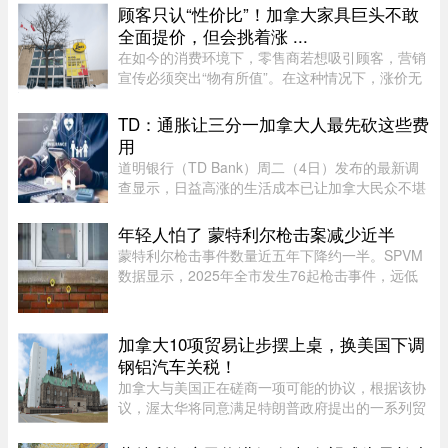
均为66起火灾，受影响面积约111 ...
顾客只认“性价比”！加拿大家具巨头不敢
全面提价，但会挑着涨 ...
在如今的消费环境下，零售商若想吸引顾客，营销
宣传必须突出“物有所值”。在这种情况下，涨价无
疑会削弱企业的竞争力。不过，随着燃油价格上涨
持续挤压利润空间，Leon’s Furniture Ltd.（LNF-
TD：通胀让三分一加拿大人最先砍这些费
T）的管理层表示，公 ...
用
道明银行（TD Bank）周二（4日）发布的最新调
查显示，日益高涨的生活成本已让加拿大民众不堪
重负，许多人正考虑缩减或取消保险计划。据
Global News报道，道明保险（TD Insurance）的
年轻人怕了 蒙特利尔枪击案减少近半
数据指出，33%的加拿大民众为了节 ...
蒙特利尔枪击事件数量近五年下降约一半。SPVM
数据显示，2025年全市发生76起枪击事件，远低
于2021年暴力枪案高峰期的145起。专家认为，社
会恢复稳定、警方打击帮派行动，以及青少年意识
到持枪犯罪可能面临严厉刑罚， ...
加拿大10项贸易让步摆上桌，换美国下调
钢铝汽车关税！
加拿大与美国正在磋商一项可能的协议，根据该协
议，渥太华将同意满足特朗普政府提出的一系列贸
易要求，以换取部分行业关税减免。随着美方威胁
新一轮关税的日期临近，双方谈判日益紧张。《环