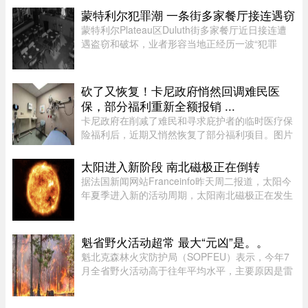
度依然出现了明显的放缓。图片来源：Global
蒙特利尔犯罪潮 一条街多家餐厅接连遇窃
News这一现象在加拿大知名社区论坛 r/ ...
蒙特利尔Plateau区Duluth街多家餐厅近日接连遭
遇盗窃和破坏，业者形容当地正经历一波“犯罪
潮”，希望警方加强执法。位于Duluth东街251号的
Coco Disco Club日前遭人闯入盗窃，监控拍下全
过程，损失及维修费用约7000 ...
砍了又恢复！卡尼政府悄然回调难民医
保，部分福利重新全额报销 ...
卡尼政府在削减了难民和寻求庇护者的临时医疗保
险福利后，近期又悄然恢复了部分福利项目。图片
来源：51.CA 资料图片今年早些时候，渥太华按照
预算承诺削减资金，调整了为已安置的难民和等待
太阳进入新阶段 南北磁极正在倒转
获得省或地区医保的庇护申 ...
据法国新闻网站Franceinfo昨天周二报道，太阳今
年夏季进入新的活动周期，太阳南北磁极正在发生
倒转。这一现象大约每11年出现一次。在太阳活动
达到峰值时，太阳两极会交换位置：北磁极转变为
南磁极，南磁极则转变为北 ...
魁省野火活动超常 最大“元凶”是。。
魁北克森林火灾防护局（SOPFEU）表示，今年7
月全省野火活动高于往年平均水平，主要原因是雷
击频繁。在重点防火区域，7月共发生90起森林火
灾，烧毁约1675公顷森林。相比之下，近年7月平