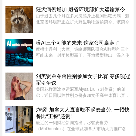
Street附近发生火灾。警方发言人Caroline
Chèvrefils表示，警员抵达现场时，火 ...
狂犬病例增加 魁省环境部扩大运输禁令
由于过去几个月在多只浣熊身上检测出狂犬病，魁
北克省环境部正在扩大野生动物运输禁令。该禁令
原本限制在 Montérégie 和 Eastern Townships 地
区运输浣熊、红狐、灰狐、条纹臭鼬和郊狼，自周
五起延伸至 Centre-du- ...
曝AI三个可能的未来 这家公司赢麻了
摩根士丹利（大摩）策略师团队研究AI模型的三个
可能未来：封闭模型赢了、开放模型胜出、混合使
用。而有一家公司，不管未来是这三种情境的哪一
种，都不会输，就是辉达（Nvidia）。大摩本周发
布的分析研究，指出AI市场 ...
刘美贤弟弟跨性别参加女子比赛 夺多项冠
军引争议
美国花样滑冰奥运冠军Alysa Liu（刘美贤）的弟
弟，近日因以跨性别身份参加女子高中体育比赛，
在美国引发广泛争议。据报道，Jaylin Liu此前名叫
Joshua，后来认同为女性，并开始代表加州高中参
炸锅! 加拿大人直言吃不起麦当劳: 一顿快
加女子体育赛事。自2025 ...
餐比“正餐”还贵!
最近的一则财经新闻指出，尽管麦当劳
（McDonald’s）在全球及加拿大市场大力推广各
类“超值套餐”（Value Meals），但其销售额增长速