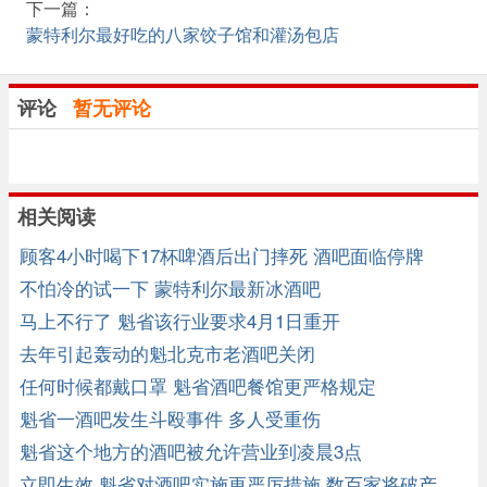
下一篇：
蒙特利尔最好吃的八家饺子馆和灌汤包店
评论
暂无评论
相关阅读
顾客4小时喝下17杯啤酒后出门摔死 酒吧面临停牌
不怕冷的试一下 蒙特利尔最新冰酒吧
马上不行了 魁省该行业要求4月1日重开
去年引起轰动的魁北克市老酒吧关闭
任何时候都戴口罩 魁省酒吧餐馆更严格规定
魁省一酒吧发生斗殴事件 多人受重伤
魁省这个地方的酒吧被允许营业到凌晨3点
立即生效 魁省对酒吧实施更严厉措施 数百家将破产