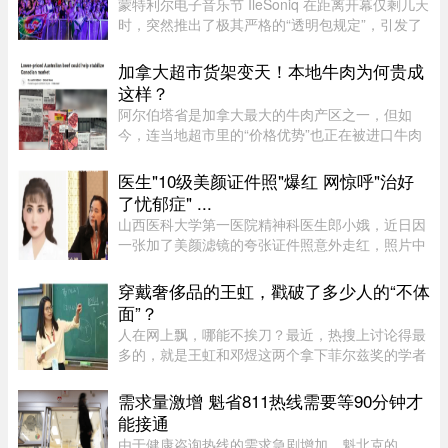
蒙特利尔电子音乐节 ÎleSoniq 在距离开幕仅剩几天
时，突然推出了极其严格的“透明包规定”，引发了
乐迷们的强烈不满。“我本来有好几个去音乐节专
门用的腰包，结果在 ÎleSoniq 开幕前几天还得折腾
加拿大超市货架变天！本地牛肉为何贵成
着重新买一个，太 ...
这样？
阿尔伯塔省是加拿大最大的牛肉产区之一，但如
今，连当地超市里的“价格优势”也正在被进口牛肉
抢走。随着加拿大牛肉价格持续上涨，来自澳大利
亚等国家的牛肉开始大量进入市场，部分产品甚至
医生"10级美颜证件照"爆红 网惊呼"治好
比本地同类牛肉每公斤便宜 ...
了忧郁症" ...
山西医科大学第一医院精神科医生郎小娥，近日因
一张加了美颜滤镜的夸张证件照意外走红，照片中
精修的美貌与她日常沉稳干练的形象形成巨大反
差。不少网民笑指，“打破对精神科医生严肃的刻
穿戴奢侈品的王虹，戳破了多少人的“不体
板印象”，更有网民调侃“没 ...
面”？
人在网上飘，哪能不挨刀？最近，热搜上讨论得最
多的，就是王虹和邓煜这两个拿下菲尔兹奖的学者
了。谁都知道这个奖项的含金量，一时间，所有中
国人都觉得脸上有光，与有荣焉。尤其是王虹，作
需求量激增 魁省811热线需要等90分钟才
为一个女性，她硬生生啃下 ...
能接通
由于健康咨询热线的需求急剧增加，魁北克的