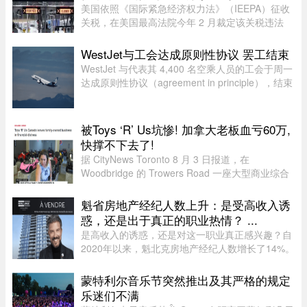
美国依照《国际紧急经济权力法》（IEEPA）征收
关税，在美国最高法院今年 2 月裁定该关税违法
前，已获得超过 1600 亿元的总收入。近期全球多
种关税（包括 Section 122、301 和 338 条款）纷
WestJet与工会达成原则性协议 罢工结束
纷出台，令退款进展变得容 ...
WestJet 与代表其 4,400 名空乘人员的工会于周一
达成原则性协议（agreement in principle），结束
了自周日开始的罢工。
被Toys ‘R’ Us坑惨! 加拿大老板血亏60万,
快撑不下去了!
据 CityNews Toronto 8 月 3 日报道，在
Woodbridge 的 Trowers Road 一座大型商业综合
体内，有一家陈列各类迷你豪华儿童车的展厅，产
品售价低至 200 元。“我们拥有最大规模的高端儿
魁省房地产经纪人数上升：是受高收入诱
童电动车和玩具车选择之一。”这 ...
惑，还是出于真正的职业热情？ ...
是高收入的诱惑，还是对这一职业真正感兴趣？自
2020年以来，魁北克房地产经纪人数增长了14%。
随着房价大幅上涨，不少人选择转行进入这个被视
为可能带来经济成功的行业。 ...
蒙特利尔音乐节突然推出及其严格的规定
乐迷们不满