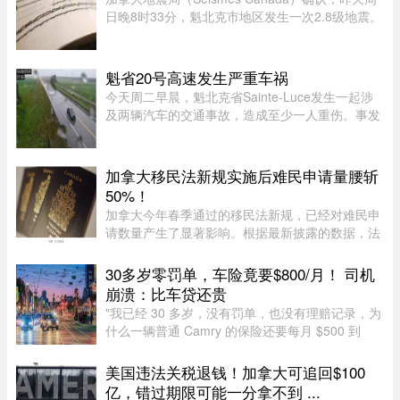
日晚8时33分，魁北克市地区发生一次2.8级地震。
震中位于魁北克市以西南偏西约12公里处，震源深
度22.7公里。不少网友在社交媒体表示感受到震
动，形容感觉像打雷或重型车 ...
魁省20号高速发生严重车祸
今天周二早晨，魁北克省Sainte-Luce发生一起涉
及两辆汽车的交通事故，造成至少一人重伤。事发
地点位于Rimouski以北几公里处。事故发生在上午
7时45分左右，地点为20号高速公路第635公里
处。目前事故具体原因尚未公布 ...
加拿大移民法新规实施后难民申请量腰斩
50%！
加拿大今年春季通过的移民法新规，已经对难民申
请数量产生了显著影响。根据最新披露的数据，法
案生效后三个月内，全国仅接获 1.37 万宗难民申
请，较去年同期的 2.78 万宗减少近一半。新法生
30多岁零罚单，车险竟要$800/月！ 司机
效，难民通道收紧今年 3 ...
崩溃：比车贷还贵
"我已经 30 多岁，没有罚单，也没有理赔记录，为
什么一辆普通 Camry 的保险还要每月 $500 到
$800？"一名多伦多网友近日在 Reddit 发帖称，自
己找过保险经纪、直接联系过保险公司，也使用了
美国违法关税退钱！加拿大可追回$100
多个比价网站，得到的报价 ...
亿，错过期限可能一分拿不到 ...