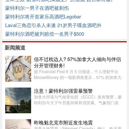
蒙特利尔一男子在酒吧被刺伤
蒙特利尔将开首家乐高酒吧Legobar
Laval三角恋引杀人未遂 21岁男子喋血酒吧外
蒙特利尔酒吧被判赔偿一名男子$500
新闻频道
信不过枕边人? 57%加拿大人倾向与伴侣
分开管理财务!
据 Financial Post 8 月 5 日报道，个人理财平台
MooseMoney 的一项新调查显示，57% 的加拿大
人更倾向于与伴侣完全或大部分分开管理财务。该
调查于 6 月收集了 639 名加拿大成年人的反馈，
注意！蒙特利尔强雷暴预警
发现在稳定关系中，最受欢 ...
加拿大环境与气候变化部（ECCC）发布预警，蒙
特利尔今天下午至夜间将有强雷暴。气象部门表
示，预计届时将伴有强阵风及暴雨。预警中强
调：“由于水面上可能突发强阵风，水上及航行活
动将存在相当大的安全隐患。”“强 ...
昨晚魁北克市附近发生地震
加拿大地震局（Séismes Canada）确认，昨天周