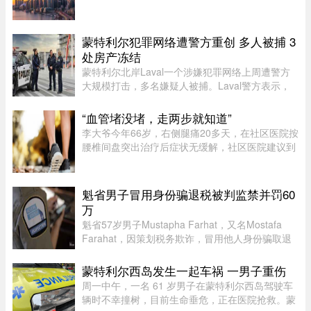
表现出浓厚的兴趣。王室地产公司（Royal
LePage）今年发布了一项基于美国用户对其网站
访问量的研究，发现美国用户对加拿 ...
蒙特利尔犯罪网络遭警方重创 多人被捕 3
处房产冻结
蒙特利尔北岸Laval一个涉嫌犯罪网络上周遭警方
大规模打击，多名嫌疑人被捕。Laval警方表示，
此次行动缴获大量资产，使目标犯罪组织损失数百
万元，直接切断了其资金来源，充分展现警方瓦解
“血管堵没堵，走两步就知道”
犯罪网络的能力。警方介绍， ...
李大爷今年66岁，右侧腿痛20多天，在社区医院按
腰椎间盘突出治疗后症状无缓解，社区医院建议到
三甲医院血管外科进一步检查。门诊查体发现李大
爷的双侧股动脉搏动良好，但右侧腘动脉（大腿后
侧）、胫后动脉（小腿后侧 ...
魁省男子冒用身份骗退税被判监禁并罚60
万
魁省57岁男子Mustapha Farhat，又名Mostafa
Farahat，因策划税务欺诈，冒用他人身份骗取退
税和税收抵免，被判处30个月监禁，并处以总额61
万元罚款。
蒙特利尔西岛发生一起车祸 一男子重伤
周一中午，一名 61 岁男子在蒙特利尔西岛驾驶车
辆时不幸撞树，目前生命垂危，正在医院抢救。蒙