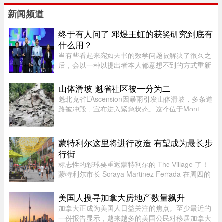
新闻频道
终于有人问了 邓煜王虹的获奖研究到底有
什么用？
当有些看起来宛如天书的数学问题被解决了很久之
后，会以一种以提出者本人都意想不到的方式重新
出现。中国数学家获得菲尔兹奖的新闻刷屏了。在
热闹的祝贺声中，也会有人好奇：邓煜研究的狭义
山体滑坡 魁省社区被一分为二
希尔伯特第六问题和王虹研 ...
魁北克省L’Ascension因暴雨引发山体滑坡，多条道
路被冲毁，宣布进入紧急状态。这个位于Mont-
Tremblant以北、约900人居住的小镇，部分主街被
洪水冲断，整个社区几乎被“一分为二”。周日晚上
至周一下午，降雨量超过1 ...
蒙特利尔这里将进行改造 有望成为最长步
行街
标志性的彩球要重返蒙特利尔的 The Village 了！
蒙特利尔市长 Soraya Martinez Ferrada 在周四的
新闻发布会上表示，悬挂在 Sainte-Catherine
Street East 上空的这些色彩斑斓的小球早已成为该
美国人搜寻加拿大房地产数量飙升
街区乃至这座城市的象征 ...
加拿大正成为美国人日益关注的焦点。至少最近的
一份报告显示，越来越多的美国公民对移居加拿大