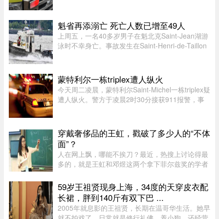
特利尔警方（SPVM）透露，中午 12 点 55 分左右
接获 911 报警，称 Pointe-Claire 区的 Sources 大
道（介于 Avro 街与 Hy ...
魁省再添溺亡 死亡人数已增至49人
上周五，一名40多岁男子在魁北克Saint-Jean湖游
泳时不幸身亡。事故发生在Saint-Henri-de-Taillon
附近，位于Saint-Jean湖东北岸。下午4时30分左
右，目击者报警称有人在水中遇险。魁北克省警
（SQ）发言人Louis-Philipp ...
蒙特利尔一栋triplex遭人纵火
今天周二凌晨，蒙特利尔Saint-Michel一栋triplex疑
遭人纵火。警方于凌晨2时30分接获911报警，事
发地点位于10e Avenue与Legendre街交界处。消
防员赶到时，火势已自行熄灭。警方表示，现场发
现了助燃物，初步调查显示 ...
穿戴奢侈品的王虹，戳破了多少人的“不体
面”？
人在网上飘，哪能不挨刀？最近，热搜上讨论得最
多的，就是王虹和邓煜这两个拿下菲尔兹奖的学者
了。谁都知道这个奖项的含金量，一时间，所有中
国人都觉得脸上有光，与有荣焉。尤其是王虹，作
59岁王祖贤现身上海，34度的天穿皮衣配
为一个女性，她硬生生啃下 ...
长裙，胖到140斤有双下巴 ...
2005年就息影的王祖贤，长期在温哥华生活。她早
就不拍戏了，日常就是修行礼佛、养小狗，还经营