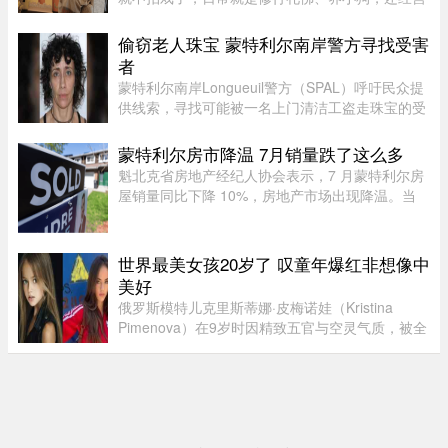
了一家艾灸馆。每次回国基本都是参加艾灸相关的
活动。8月5日，网友在上海机场偶遇王祖贤。34度
偷窃老人珠宝 蒙特利尔南岸警方寻找受害
的天气穿着皮衣外套配长裙 ...
者
蒙特利尔南岸Longueuil警方（SPAL）呼吁民众提
供线索，寻找可能被一名上门清洁工盗走珠宝的受
害者。警方表示，嫌疑人涉嫌主要针对老年居民下
手。48岁的Longueuil居民Mélanie Tanguay上周
蒙特利尔房市降温 7月销量跌了这么多
四出庭，被控涉及Saint-Brun ...
魁北克省房地产经纪人协会表示，7 月蒙特利尔房
屋销量同比下降 10%，房地产市场出现降温。当
月，蒙特利尔共录得 3,338 套住宅成交，较 2025
年 7 月的 3,709 套有所下滑。与去年同期相比，该
地区所有房屋类型以及各 ...
世界最美女孩20岁了 叹童年爆红非想像中
美好
俄罗斯模特儿克里斯蒂娜·皮梅诺娃（Kristina
Pimenova）在9岁时因精致五官与空灵气质，被全
球媒体封为“世界最美女孩”，年纪轻轻便红遍国际
时尚圈。然而，爆红背后却伴随争议，她多次因拍
摄风格被质疑将未成年孩童 ...